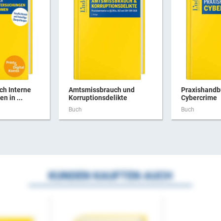
ch Interne
Amtsmissbrauch und
Praxishandb
n in ...
Korruptionsdelikte
Cybercrime
Buch
Buch
KUNDEN KAUFTEN AUCH