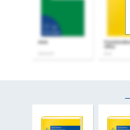
ASok
Praxishandb
Office
Zeitschrift
Buch