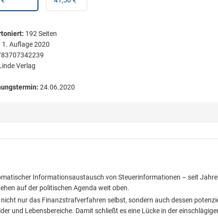
 €
41,50 €
toniert
:
192
Seiten
:
1. Auflage 2020
783707342239
Linde Verlag
nungstermin:
24.06.2020
omatischer Informationsaustausch von Steuerinformationen – seit Jahr
ehen auf der politischen Agenda weit oben.
k nicht nur das Finanzstrafverfahren selbst, sondern auch dessen potenzie
der und Lebensbereiche. Damit schließt es eine Lücke in der einschlägige