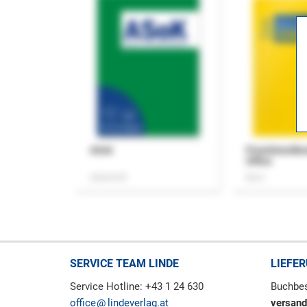
ASok
Praxishandb
Office
Zeitschrift
Buch
SERVICE TEAM LINDE
LIEFE
Service Hotline: +43 1 24 630
Buchbes
office
lindeverlag.at
versand