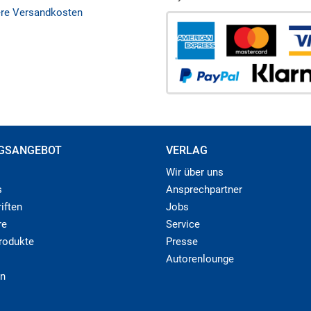
ere Versandkosten
GSANGEBOT
VERLAG
Wir über uns
s
Ansprechpartner
iften
Jobs
re
Service
produkte
Presse
Autorenlounge
n