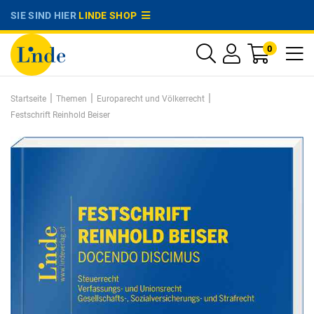
SIE SIND HIER
LINDE SHOP
0
|
|
|
Startseite
Themen
Europarecht und Völkerrecht
Festschrift Reinhold Beiser