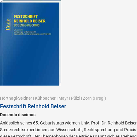
Hörtnagl-Seidner
|
Kühbacher
|
Mayr
|
Pülzl
|
Zorn
(Hrsg.)
Festschrift Reinhold Beiser
Docendo discimus
Anlässlich seines 65. Geburtstags widmen Univ.-Prof. Dr. Reinhold Beiser
Steuerrechtsexpert:innen aus Wissenschaft, Rechtsprechung und Praxis
diese Festschrift. Der Themenbogen der Beiträge spannt sich ausgehend