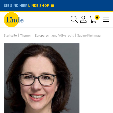
SIE SIND HIER
LINDE SHOP
0
|
|
|
Startseite
Themen
Europarecht und Völkerrecht
Sabine Kirchmayr