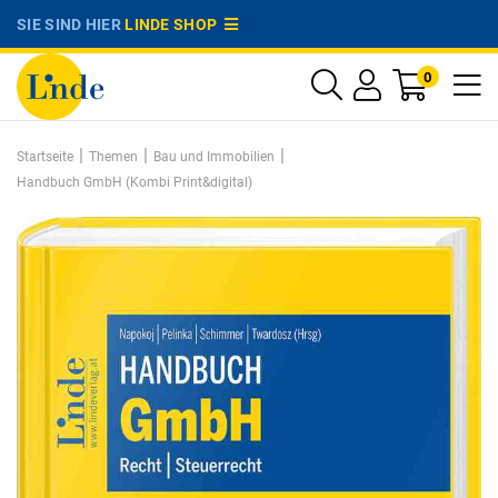
SIE SIND HIER
LINDE SHOP
0
|
|
|
Startseite
Themen
Bau und Immobilien
Handbuch GmbH (Kombi Print&digital)