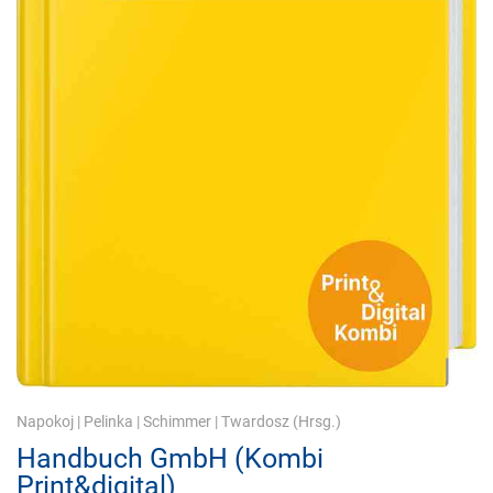
Napokoj
|
Pelinka
|
Schimmer
|
Twardosz
(Hrsg.)
Handbuch GmbH (Kombi
Print&digital)