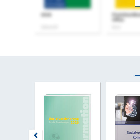
ASok
Praxishandb
Office
Zeitschrift
Buch