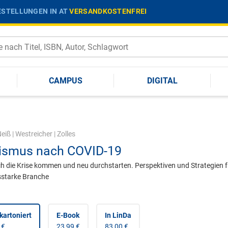
STELLUNGEN IN AT
VERSANDKOSTENFREI
CAMPUS
DIGITAL
eiß
|
Westreicher
|
Zolles
ismus nach COVID-19
h die Krise kommen und neu durchstarten. Perspektiven und Strategien f
sstarke Branche
kartoniert
E-Book
In LinDa
 €
23,99 €
83,00 €