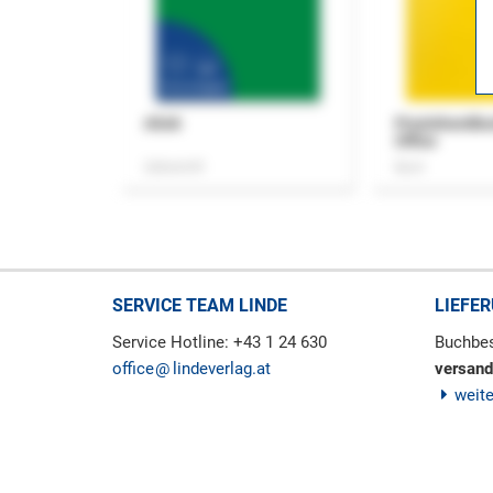
ASok
Praxishandb
Office
Zeitschrift
Buch
SERVICE TEAM LINDE
LIEFE
Service Hotline: +43 1 24 630
Buchbes
office
lindeverlag.at
versand
weit