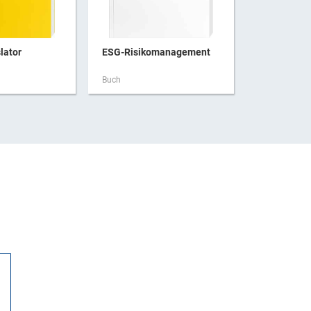
lator
ESG-Risikomanagement
Forensisch
Buch
Buch