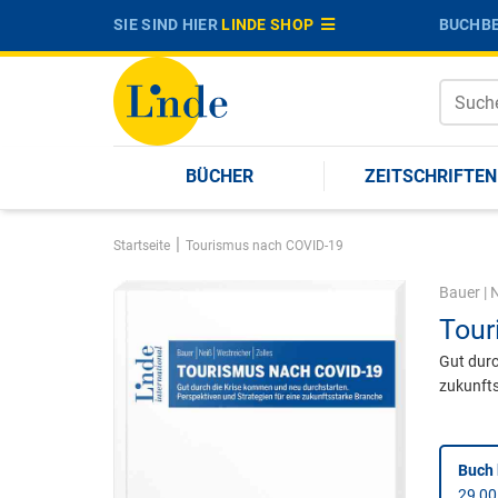
SIE SIND HIER
LINDE SHOP
BUCHBE
BÜCHER
ZEITSCHRIFTEN
|
Startseite
Tourismus nach COVID-19
Bauer
|
N
Tour
Gut durc
zukunft
Buch 
29,00