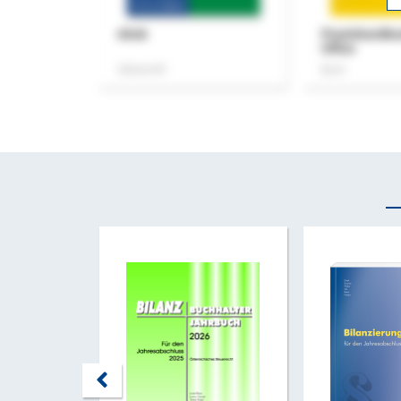
ASok
Praxishandb
Office
Zeitschrift
Buch