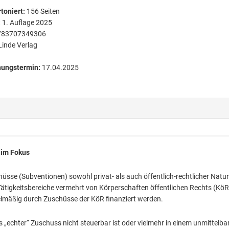
toniert
:
156
Seiten
:
1. Auflage 2025
783707349306
Linde Verlag
nungstermin:
17.04.2025
 im Fokus
üsse (Subventionen) sowohl privat- als auch öffentlich-rechtlicher Natur
ätigkeitsbereiche vermehrt von Körperschaften öffentlichen Rechts (KöR
gelmäßig durch Zuschüsse der KöR finanziert werden.
ls „echter“ Zuschuss nicht steuerbar ist oder vielmehr in einem unmittelba