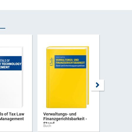
s of Tax Law
Verwaltungs- und
Praxishan
 Management
Finanzgerichtsbarkeit -
Verbrauchs
Stand ...
Buch
Buch