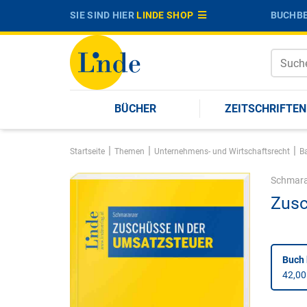
SIE SIND HIER
LINDE SHOP
BUCHBE
BÜCHER
ZEITSCHRIFTEN
|
|
|
Startseite
Themen
Unternehmens- und Wirtschaftsrecht
B
Schmara
Zusc
Buch 
42,00