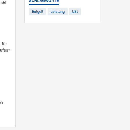
SCHLAGWORTE
zahl
Entgelt
Leistung
USt
 für
tufen?
en