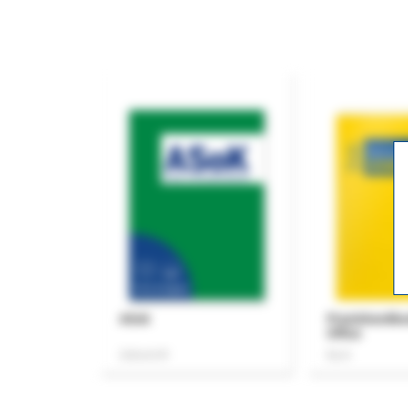
ASok
Praxishandb
Office
Zeitschrift
Buch