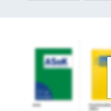
ASok
Praxishandb
Office