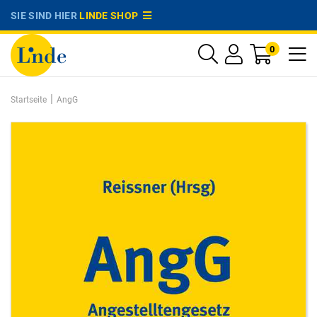
SIE SIND HIER
LINDE SHOP
0
|
Startseite
AngG