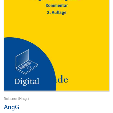
Reissner
(Hrsg.)
AngG