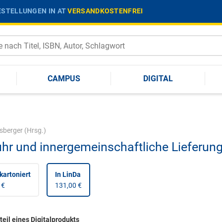
STELLUNGEN IN AT
VERSANDKOSTENFREI
CAMPUS
DIGITAL
berger
(Hrsg.)
uhr und innergemeinschaftliche Lieferun
kartoniert
In LinDa
 €
131,00 €
eil eines Digitalprodukts