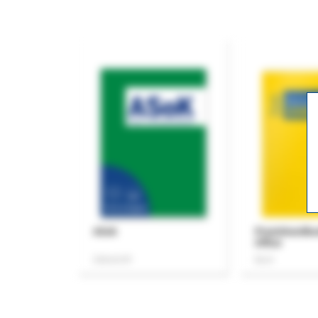
ASok
Praxishandb
Office
Zeitschrift
Buch