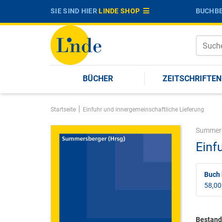
SIE SIND HIER
LINDE SHOP
BUCHBE
BÜCHER
ZEITSCHRIFTEN
|
Startseite
Einfuhr und innergemeinschaftliche Lieferung
Summers
Einf
Buch 
58,00
Bestandt