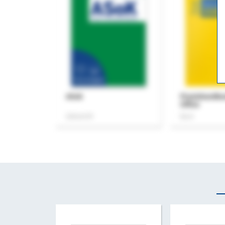
ASok
Praxishandb
Office
Zeitschrift
Buch