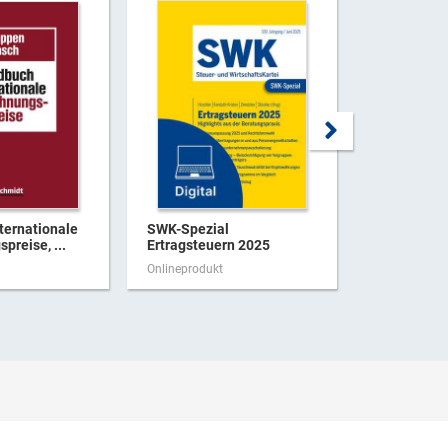
ternationale
SWK-Spezial
Verwaltung
preise, ...
Ertragsteuern 2025
Finanzgeric
Stand ...
Onlineprodukt
Onlineproduk