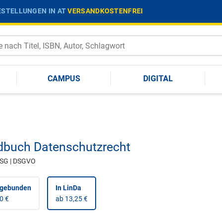
STELLUNGEN IN AT
VERSANDKOSTENFREI
CAMPUS
DIGITAL
buch Datenschutzrecht
DSG | DSGVO
 gebunden
In LinDa
0 €
ab 13,25 €