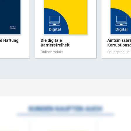
nd Haftung
Die digitale
Amtsmissbr
Barrierefreiheit
Korruptionsd
Onlineprodukt
Onlineprodukt
KUNDEN KAUFTEN AUCH