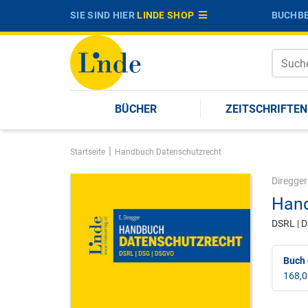
SIE SIND HIER
LINDE SHOP
BUCHBE
BÜCHER
ZEITSCHRIFTEN
|
Startseite
Handbuch Datenschutzrecht
Diregger
Hand
DSRL | 
Buch
168,0