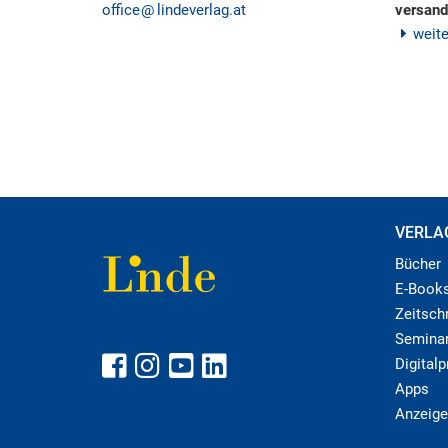
office
lindeverlag.at
versand
weit
VERLA
Bücher
E-Book
Zeitschr
Semina
Digital
Apps
Anzeige