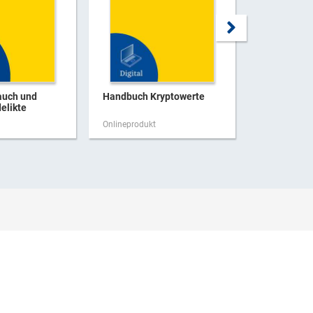
auch und
Handbuch Kryptowerte
Handbuch
elikte
Unternehme
g
Onlineprodukt
Onlineproduk