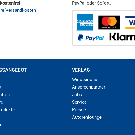
kostenfrei
PayPal oder Sofort.
ere Versandkosten
GSANGEBOT
VERLAG
Wir über uns
s
Ansprechpartner
iften
Jobs
re
Service
produkte
Presse
Autorenlounge
n