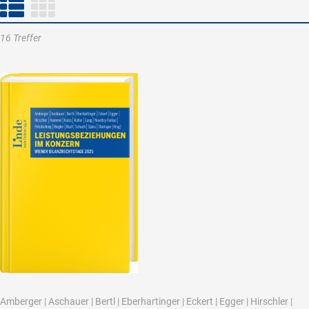
16 Treffer
Amberger
|
Aschauer
|
Bertl
|
Eberhartinger
|
Eckert
|
Egger
|
Hirschler
|