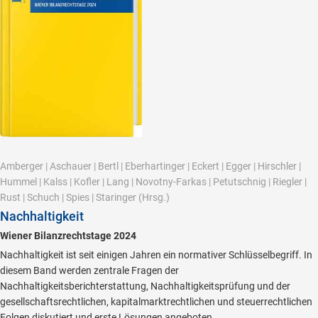
Amberger
|
Aschauer
|
Bertl
|
Eberhartinger
|
Eckert
|
Egger
|
Hirschler
|
Hummel
|
Kalss
|
Kofler
|
Lang
|
Novotny-Farkas
|
Petutschnig
|
Riegler
|
Rust
|
Schuch
|
Spies
|
Staringer
(Hrsg.)
Nachhaltigkeit
Wiener Bilanzrechtstage 2024
Nachhaltigkeit ist seit einigen Jahren ein normativer Schlüsselbegriff. In
diesem Band werden zentrale Fragen der
Nachhaltigkeitsberichterstattung, Nachhaltigkeitsprüfung und der
gesellschaftsrechtlichen, kapitalmarktrechtlichen und steuerrechtlichen
Folgen diskutiert und erste Lösungen angeboten.