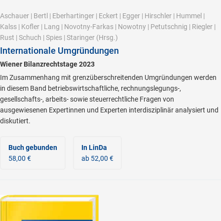
Aschauer
|
Bertl
|
Eberhartinger
|
Eckert
|
Egger
|
Hirschler
|
Hummel
|
Kalss
|
Kofler
|
Lang
|
Novotny-Farkas
|
Nowotny
|
Petutschnig
|
Riegler
|
Rust
|
Schuch
|
Spies
|
Staringer
(Hrsg.)
Internationale Umgründungen
Wiener Bilanzrechtstage 2023
Im Zusammenhang mit grenzüberschreitenden Umgründungen werden
in diesem Band betriebswirtschaftliche, rechnungslegungs-,
gesellschafts-, arbeits- sowie steuerrechtliche Fragen von
ausgewiesenen Expertinnen und Experten interdisziplinär analysiert und
diskutiert.
Buch gebunden
In LinDa
58,00 €
ab 52,00 €