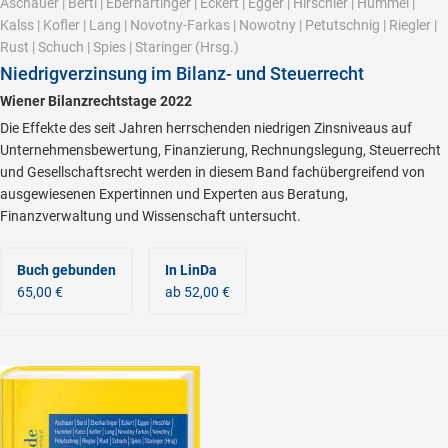
Aschauer
|
Bertl
|
Eberhartinger
|
Eckert
|
Egger
|
Hirschler
|
Hummel
|
Kalss
|
Kofler
|
Lang
|
Novotny-Farkas
|
Nowotny
|
Petutschnig
|
Riegler
|
Rust
|
Schuch
|
Spies
|
Staringer
(Hrsg.)
Niedrigverzinsung im Bilanz- und Steuerrecht
Wiener Bilanzrechtstage 2022
Die Effekte des seit Jahren herrschenden niedrigen Zinsniveaus auf
Unternehmensbewertung, Finanzierung, Rechnungslegung, Steuerrecht
und Gesellschaftsrecht werden in diesem Band fachübergreifend von
ausgewiesenen Expertinnen und Experten aus Beratung,
Finanzverwaltung und Wissenschaft untersucht.
Buch gebunden
In LinDa
65,00 €
ab 52,00 €