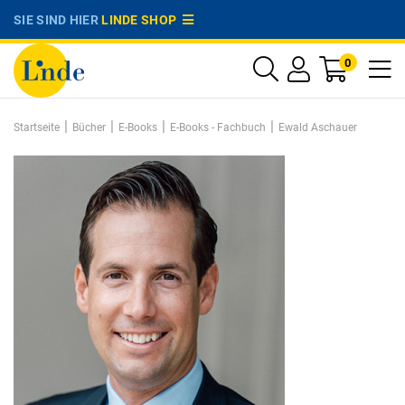
SIE SIND HIER
LINDE SHOP
0
|
|
|
|
Startseite
Bücher
E-Books
E-Books - Fachbuch
Ewald Aschauer