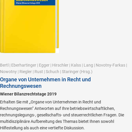
Bertl
|
Eberhartinger
|
Egger
|
Hirschler
|
Kalss
|
Lang
|
Novotny-Farkas
|
Nowotny
|
Riegler
|
Rust
|
Schuch
|
Staringer
(Hrsg.)
Organe von Unternehmen in Recht und
Rechnungswesen
Wiener Bilanzrechtstage 2019
Erhalten Sie mit „Organe von Unternehmen in Recht und
Rechnungswesen“ Antworten auf Ihre betriebswirtschaftlichen,
rechnungslegungs-, gesellschafts- und steuerrechtlichen Fragen. Die
multidisziplinäre Aufbereitung des Themas bietet Ihnen sowohl
Hilfestellung als auch eine vertiefte Diskussion.