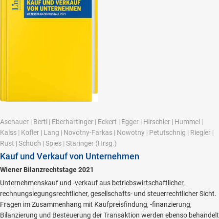
Aschauer
|
Bertl
|
Eberhartinger
|
Eckert
|
Egger
|
Hirschler
|
Hummel
|
Kalss
|
Kofler
|
Lang
|
Novotny-Farkas
|
Nowotny
|
Petutschnig
|
Riegler
|
Rust
|
Schuch
|
Spies
|
Staringer
(Hrsg.)
Kauf und Verkauf von Unternehmen
Wiener Bilanzrechtstage 2021
Unternehmenskauf und -verkauf aus betriebswirtschaftlicher,
rechnungslegungsrechtlicher, gesellschafts- und steuerrechtlicher Sicht.
Fragen im Zusammenhang mit Kaufpreisfindung, -finanzierung,
Bilanzierung und Besteuerung der Transaktion werden ebenso behandelt