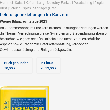
Hummel
|
Kalss
|
Kofler
|
Lang
|
Novotny-Farkas
|
Petutschnig
|
Riegler
|
Rust
|
Schuch
|
Spies
|
Staringer
(Hrsg.)
Leistungsbeziehungen im Konzern
Wiener Bilanzrechtstage 2025
Im Zusammenhang mit konzerninternen Leistungsbeziehungen werden
die Themen Verrechnungspreise, Synergien und Steuerplanung ebenso
beleuchtet wie gesellschafts-, arbeits- und umsatzsteuerrechtliche
Aspekte sowie Fragen zur Lieferkettenhaftung, verdeckten
Gewinnausschüttung und Einlagenrückgewähr.
Buch gebunden
In LinDa
70,00 €
ab 52,00 €