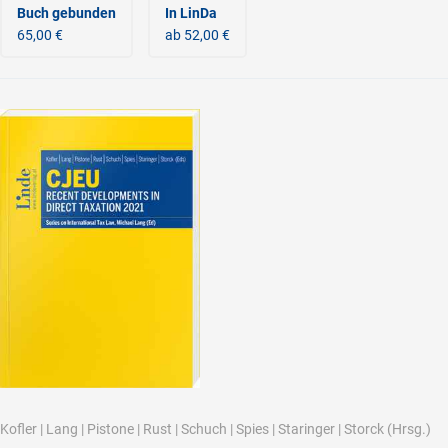
Buch gebunden
In LinDa
65,00 €
ab 52,00 €
Kofler
|
Lang
|
Pistone
|
Rust
|
Schuch
|
Spies
|
Staringer
|
Storck
(Hrsg.)