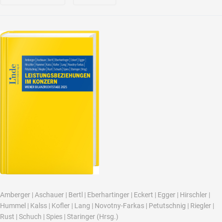
Amberger
|
Aschauer
|
Bertl
|
Eberhartinger
|
Eckert
|
Egger
|
Hirschler
|
Hummel
|
Kalss
|
Kofler
|
Lang
|
Novotny-Farkas
|
Petutschnig
|
Riegler
|
Rust
|
Schuch
|
Spies
|
Staringer
(Hrsg.)