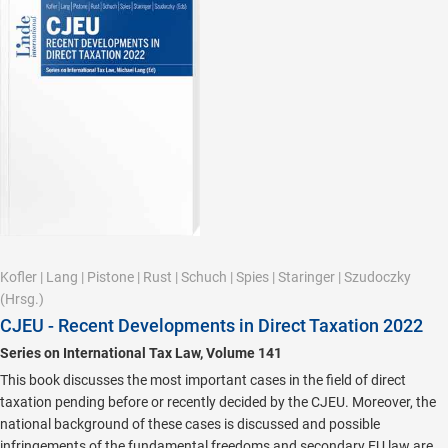
Kofler
|
Lang
|
Pistone
|
Rust
|
Schuch
|
Spies
|
Staringer
|
Szudoczky
(Hrsg.)
CJEU - Recent Developments in Direct Taxation 2022
Series on International Tax Law, Volume 141
This book discusses the most important cases in the field of direct
taxation pending before or recently decided by the CJEU. Moreover, the
national background of these cases is discussed and possible
infringements of the fundamental freedoms and secondary EU law are