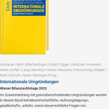
Aschauer
|
Bertl
|
Eberhartinger
|
Eckert
|
Egger
|
Hirschler
|
Hummel
|
Kalss
|
Kofler
|
Lang
|
Novotny-Farkas
|
Nowotny
|
Petutschnig
|
Riegler
|
Rust
|
Schuch
|
Spies
|
Staringer
(Hrsg.)
Internationale Umgründungen
Wiener Bilanzrechtstage 2023
Im Zusammenhang mit grenzüberschreitenden Umgründungen werden
in diesem Band betriebswirtschaftliche, rechnungslegungs-,
gesellschafts-, arbeits- sowie steuerrechtliche Fragen von