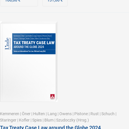
108,00 €
131,00 €
Kemmeren
|
Öner
|
Hulten
|
Lang
|
Owens
|
Pistone
|
Rust
|
Schuch
|
Staringer
|
Kofler
|
Spies
|
Blum
|
Szudoczky
(Hrsg.)
Tax Treaty Case Law around the Globe 2024