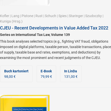
Kofler
|
Lang
|
Pistone
|
Rust
|
Schuch
|
Spies
|
Staringer
|
Szudoczky
|
Kuniga
(Hrsg.)
CJEU - Recent Developments in Value Added Tax 2022
Series on International Tax Law, Volume 139
This book analyses selected topics (e.g., fighting VAT fraud, obligations
imposed on digital platforms, taxable person, taxable transactions, place
of supply, taxable base and rates, exemptions, and deductions) by
examining the most prominent and recent judgments of the CJEU.
Buch kartoniert
E-Book
In LinDa
98,00 €
79,99 €
131,00 €