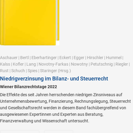
Aschauer
|
Bertl
|
Eberhartinger
|
Eckert
|
Egger
|
Hirschler
|
Hummel
|
Kalss
|
Kofler
|
Lang
|
Novotny-Farkas
|
Nowotny
|
Petutschnig
|
Riegler
|
Rust
|
Schuch
|
Spies
|
Staringer
(Hrsg.)
Niedrigverzinsung im Bilanz- und Steuerrecht
Wiener Bilanzrechtstage 2022
Die Effekte des seit Jahren herrschenden niedrigen Zinsniveaus auf
Unternehmensbewertung, Finanzierung, Rechnungslegung, Steuerrecht
und Gesellschaftsrecht werden in diesem Band fachübergreifend von
ausgewiesenen Expertinnen und Experten aus Beratung,
Finanzverwaltung und Wissenschaft untersucht.