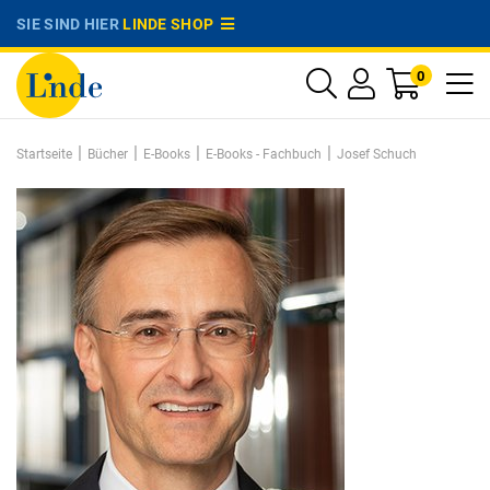
SIE SIND HIER
LINDE SHOP
0
|
|
|
|
Startseite
Bücher
E-Books
E-Books - Fachbuch
Josef Schuch