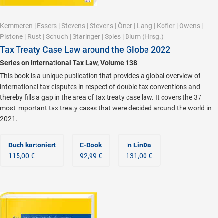
Kemmeren
|
Essers
|
Stevens
|
Stevens
|
Öner
|
Lang
|
Kofler
|
Owens
|
Pistone
|
Rust
|
Schuch
|
Staringer
|
Spies
|
Blum
(Hrsg.)
Tax Treaty Case Law around the Globe 2022
Series on International Tax Law, Volume 138
This book is a unique publication that provides a global overview of
international tax disputes in respect of double tax conventions and
thereby fills a gap in the area of tax treaty case law. It covers the 37
most important tax treaty cases that were decided around the world in
2021.
Buch kartoniert
E-Book
In LinDa
115,00 €
92,99 €
131,00 €