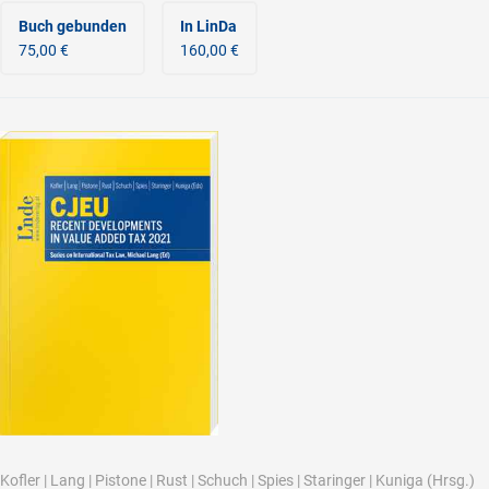
Buch gebunden
In LinDa
75,00 €
160,00 €
Kofler
|
Lang
|
Pistone
|
Rust
|
Schuch
|
Spies
|
Staringer
|
Kuniga
(Hrsg.)