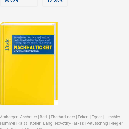
98,00 €
131,00 €
Amberger
|
Aschauer
|
Bertl
|
Eberhartinger
|
Eckert
|
Egger
|
Hirschler
|
Hummel
|
Kalss
|
Kofler
|
Lang
|
Novotny-Farkas
|
Petutschnig
|
Riegler
|