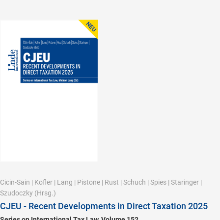
Cicin-Sain
|
Kofler
|
Lang
|
Pistone
|
Rust
|
Schuch
|
Spies
|
Staringer
|
Szudoczky
(Hrsg.)
CJEU - Recent Developments in Direct Taxation 2025
Series on International Tax Law, Volume 152