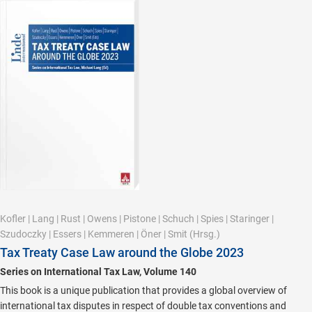
Kofler
|
Lang
|
Rust
|
Owens
|
Pistone
|
Schuch
|
Spies
|
Staringer
|
Szudoczky
|
Essers
|
Kemmeren
|
Öner
|
Smit
(Hrsg.)
Tax Treaty Case Law around the Globe 2023
Series on International Tax Law, Volume 140
This book is a unique publication that provides a global overview of
international tax disputes in respect of double tax conventions and