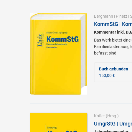
Bergmann
|
Pinetz
|
S
KommStG | Kom
Kommentar inkl. D
Das Werk bietet ein
Familienlastenausgle
befasst sind.
Buch gebunden
150,00 €
Kofler
(Hrsg.)
UmgrStG | Umgr
Jahreskommentar