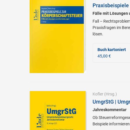
Praxisbeispiele
Fälle mit Lösungen
Fall – Rechtsproblem
Praxisfragen im Bere
lösen.
Buch kartoniert
45,00 €
Kofler
(Hrsg.)
UmgrStG | Umgr
Jahreskommentar
Ob Steuerreformgese
Beispiele informier