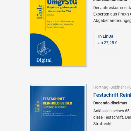
Der Jahreskommentar
Experten aus Praxis 
Abgabenänderungsg
In LinDa
ab 27,25 €
Hörtnagl-Seidner
|
Kü
Festschrift Rein
Docendo discimus
Anlässlich seines 65
diese Festschrift. D
Strafrecht.