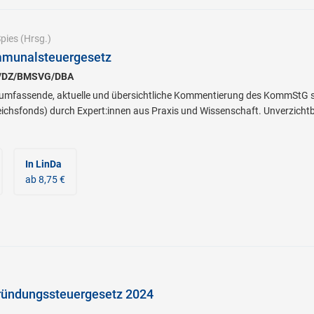
pies
(Hrsg.)
munalsteuergesetz
B/DZ/BMSVG/DBA
e umfassende, aktuelle und übersichtliche Kommentierung des KommStG s
ichsfonds) durch Expert:innen aus Praxis und Wissenschaft. Unverzichtba
In LinDa
ab 8,75 €
ündungssteuergesetz 2024