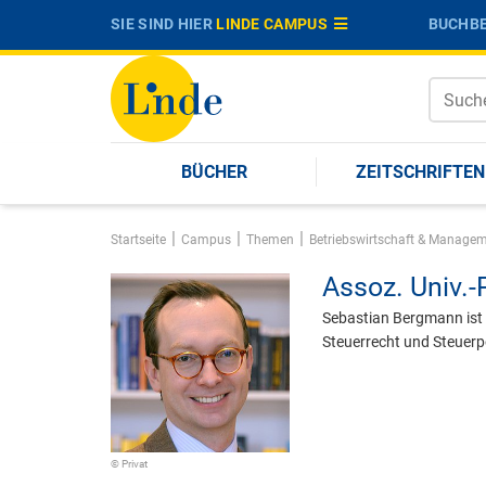
SIE SIND HIER
LINDE CAMPUS
BUCHBE
BÜCHER
ZEITSCHRIFTEN
|
|
|
Startseite
Campus
Themen
Betriebswirtschaft & Manag
Assoz. Univ.-P
Sebastian Bergmann ist
Steuerrecht und Steuerpo
© Privat