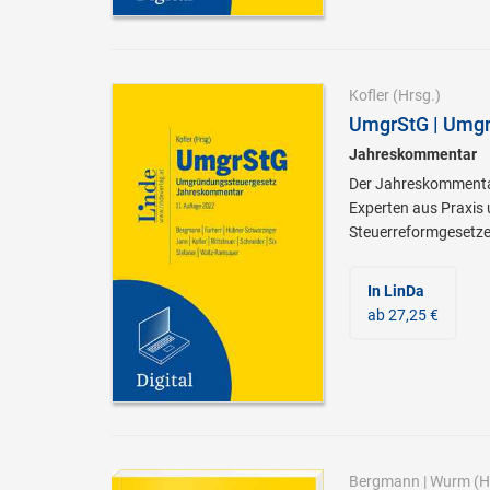
Kofler
(Hrsg.)
UmgrStG | Umgr
Jahreskommentar
Der Jahreskommentar
Experten aus Praxis 
Steuerreformgesetze
In LinDa
ab 27,25 €
Bergmann
|
Wurm
(H