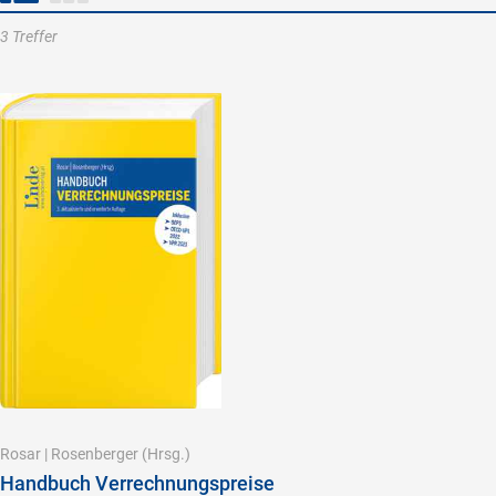
3 Treffer
Rosar
|
Rosenberger
(Hrsg.)
Handbuch Verrechnungspreise