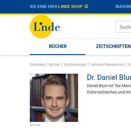
SIE SIND HIER
LINDE SHOP
BUCHBE
BÜCHER
ZEITSCHRIFTEN
|
|
|
|
Startseite
Bücher
Empfehlungen
Aktuelle Steuerpraxis
D
Dr.
Daniel Bl
Daniel Blum ist Tax Mana
Österreichisches und Int
© Privat