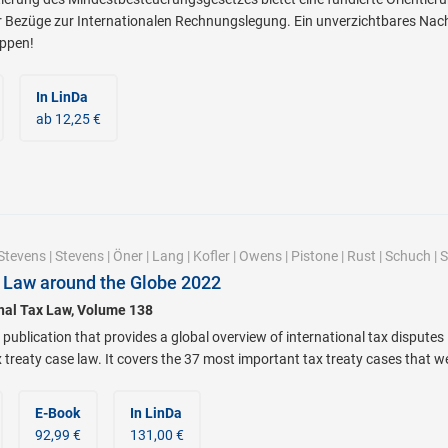
r Bezüge zur Internationalen Rechnungslegung. Ein unverzichtbares Nac
ppen!
In LinDa
ab 12,25 €
Stevens
|
Stevens
|
Öner
|
Lang
|
Kofler
|
Owens
|
Pistone
|
Rust
|
Schuch
|
S
 Law around the Globe 2022
onal Tax Law, Volume 138
 publication that provides a global overview of international tax disputes 
x treaty case law. It covers the 37 most important tax treaty cases that 
E-Book
In LinDa
92,99 €
131,00 €