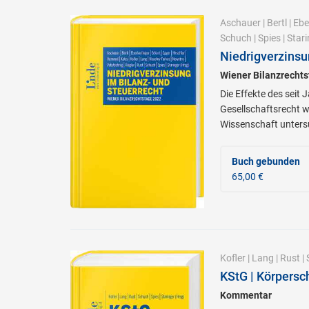
Aschauer
|
Bertl
|
Ebe
Schuch
|
Spies
|
Stari
Niedrigverzinsu
Wiener Bilanzrecht
Die Effekte des sei
Gesellschaftsrecht 
Wissenschaft unters
Buch gebunden
65,00 €
Kofler
|
Lang
|
Rust
|
KStG | Körpersc
Kommentar