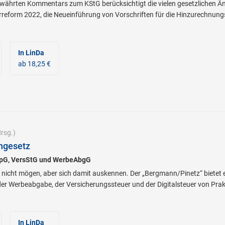
ewährten Kommentars zum KStG berücksichtigt die vielen gesetzlichen Än
rreform 2022, die Neueinführung von Vorschriften für die Hinzurechnung
In LinDa
ab 18,25 €
rsg.)
ngesetz
SpG, VersStG und WerbeAbgG
icht mögen, aber sich damit auskennen. Der „Bergmann/Pinetz“ bietet
er Werbeabgabe, der Versicherungssteuer und der Digitalsteuer von Prakt
In LinDa