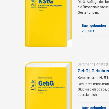
Die 3. Auflage des b
die Ökosoziale Steue
Gestaltungen.
Buch gebunden
298,00 €
Bergmann
|
Pinetz
(H
GebG | Gebühre
Kommentar inkl. G
Gebühren muss man n
Glücksspielabgabe, d
übersichtlich.
Buch gebunden