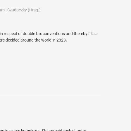
um
|
Szudoczky
(Hrsg.)
in respect of double tax conventions and thereby fills a
were decided around the world in 2023.
ng in einem komplexen Steuerrechtsgebiet unter