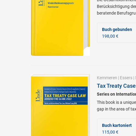
Berücksichtigung de
beratende Berufsgru
Buch gebunden
198,00 €
Kemmeren
|
Essers
|
Tax Treaty Case
Series on Internati
This book is a unique
gap in the area of ta
Buch kartoniert
115,00 €