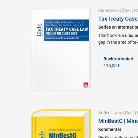
Kemmeren
|
Öner
|
Hu
Tax Treaty Case
Series on Internati
This book is a unique
gap in the area of ta
Buch kartoniert
115,00 €
Kofler
|
Lang
|
Rust
|
MinBestG | Min
Kommentar
Die Gesamtkommentie