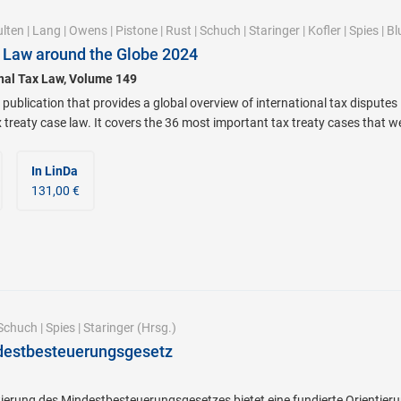
lten
|
Lang
|
Owens
|
Pistone
|
Rust
|
Schuch
|
Staringer
|
Kofler
|
Spies
|
Bl
 Law around the Globe 2024
onal Tax Law, Volume 149
 publication that provides a global overview of international tax disputes 
x treaty case law. It covers the 36 most important tax treaty cases that 
In LinDa
131,00 €
Schuch
|
Spies
|
Staringer
(Hrsg.)
destbesteuerungsgesetz
rung des Mindestbesteuerungsgesetzes bietet eine fundierte Orientieru