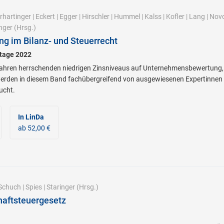
rhartinger
|
Eckert
|
Egger
|
Hirschler
|
Hummel
|
Kalss
|
Kofler
|
Lang
|
Novo
nger
(Hrsg.)
ng im Bilanz- und Steuerrecht
stage 2022
t Jahren herrschenden niedrigen Zinsniveaus auf Unternehmensbewertung
werden in diesem Band fachübergreifend von ausgewiesenen Expertinnen
ucht.
In LinDa
ab 52,00 €
Schuch
|
Spies
|
Staringer
(Hrsg.)
haftsteuergesetz