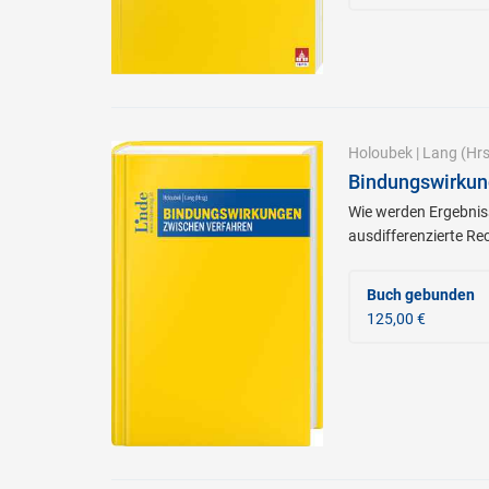
Holoubek
|
Lang
(Hrs
Bindungswirkun
Wie werden Ergebniss
ausdifferenzierte Re
Buch gebunden
125,00 €