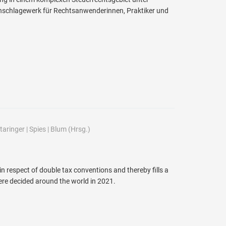
hschlagewerk für Rechtsanwenderinnen, Praktiker und
taringer
|
Spies
|
Blum
(Hrsg.)
in respect of double tax conventions and thereby fills a
were decided around the world in 2021.