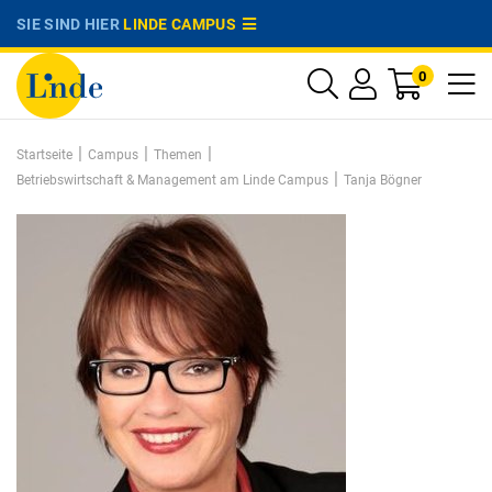
SIE SIND HIER
LINDE CAMPUS
0
|
|
|
Startseite
Campus
Themen
|
Betriebswirtschaft & Management am Linde Campus
Tanja Bögner