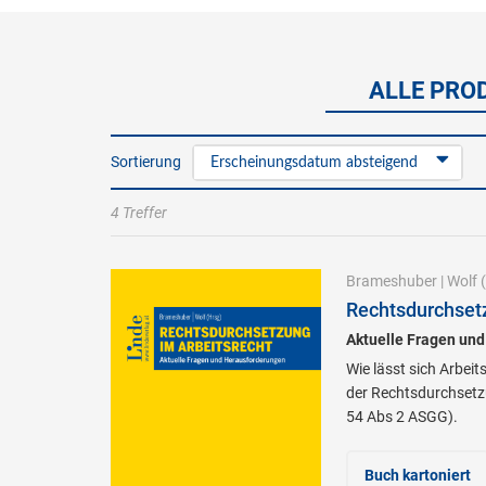
ALLE PRO
Sortierung
Erscheinungsdatum absteigend
4 Treffer
Brameshuber
|
Wolf
(
Rechtsdurchsetz
Aktuelle Fragen un
Wie lässt sich Arbei
der Rechtsdurchsetz
54 Abs 2 ASGG).
Buch kartoniert