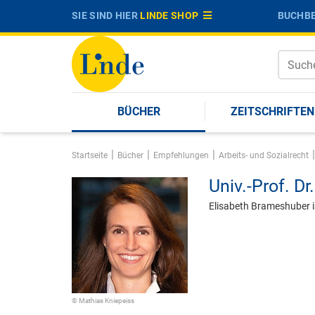
SIE SIND HIER
LINDE SHOP
BUCHBE
BÜCHER
ZEITSCHRIFTEN
|
|
|
|
Startseite
Bücher
Empfehlungen
Arbeits- und Sozialrecht
Univ.-Prof. Dr.
Elisabeth Brameshuber is
© Mathias Kniepeiss