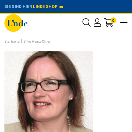
SIE SIND HIER
LINDE SHOP
0
|
Startseite
Silke Heinz-Ofner