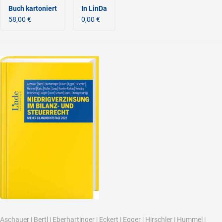
Buch kartoniert
In LinDa
58,00 €
0,00 €
Aschauer
|
Bertl
|
Eberhartinger
|
Eckert
|
Egger
|
Hirschler
|
Hummel
|