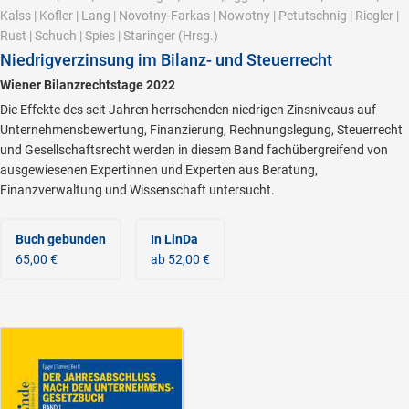
Kalss
|
Kofler
|
Lang
|
Novotny-Farkas
|
Nowotny
|
Petutschnig
|
Riegler
|
Rust
|
Schuch
|
Spies
|
Staringer
(Hrsg.)
Niedrigverzinsung im Bilanz- und Steuerrecht
Wiener Bilanzrechtstage 2022
Die Effekte des seit Jahren herrschenden niedrigen Zinsniveaus auf
Unternehmensbewertung, Finanzierung, Rechnungslegung, Steuerrecht
und Gesellschaftsrecht werden in diesem Band fachübergreifend von
ausgewiesenen Expertinnen und Experten aus Beratung,
Finanzverwaltung und Wissenschaft untersucht.
Buch gebunden
In LinDa
65,00 €
ab 52,00 €