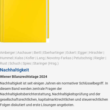
Amberger
|
Aschauer
|
Bertl
|
Eberhartinger
|
Eckert
|
Egger
|
Hirschler
|
Hummel
|
Kalss
|
Kofler
|
Lang
|
Novotny-Farkas
|
Petutschnig
|
Riegler
|
Rust
|
Schuch
|
Spies
|
Staringer
(Hrsg.)
Nachhaltigkeit
Wiener Bilanzrechtstage 2024
Nachhaltigkeit ist seit einigen Jahren ein normativer Schlüsselbegriff. In
diesem Band werden zentrale Fragen der
Nachhaltigkeitsberichterstattung, Nachhaltigkeitsprüfung und der
gesellschaftsrechtlichen, kapitalmarktrechtlichen und steuerrechtlichen
Folgen diskutiert und erste Lösungen angeboten.