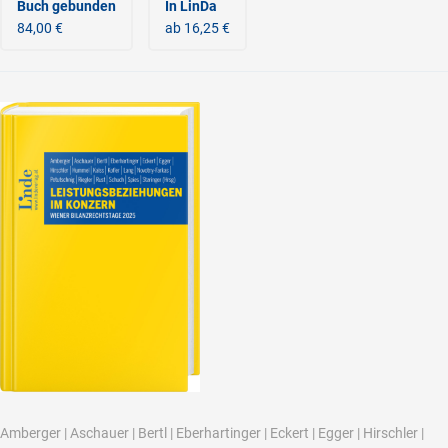
Buch gebunden
In LinDa
84,00 €
ab 16,25 €
Amberger
|
Aschauer
|
Bertl
|
Eberhartinger
|
Eckert
|
Egger
|
Hirschler
|