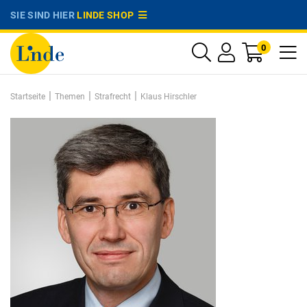
SIE SIND HIER
LINDE SHOP
0
|
|
|
Startseite
Themen
Strafrecht
Klaus Hirschler