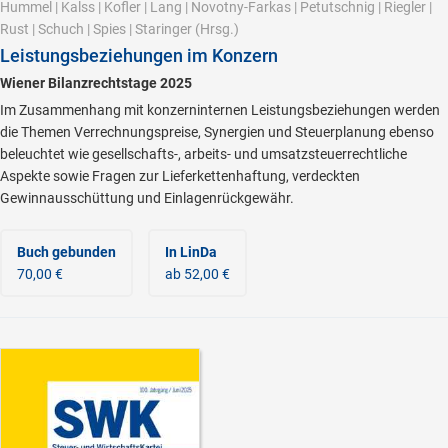
Hummel
|
Kalss
|
Kofler
|
Lang
|
Novotny-Farkas
|
Petutschnig
|
Riegler
|
Rust
|
Schuch
|
Spies
|
Staringer
(Hrsg.)
Leistungsbeziehungen im Konzern
Wiener Bilanzrechtstage 2025
Im Zusammenhang mit konzerninternen Leistungsbeziehungen werden
die Themen Verrechnungspreise, Synergien und Steuerplanung ebenso
beleuchtet wie gesellschafts-, arbeits- und umsatzsteuerrechtliche
Aspekte sowie Fragen zur Lieferkettenhaftung, verdeckten
Gewinnausschüttung und Einlagenrückgewähr.
Buch gebunden
In LinDa
70,00 €
ab 52,00 €