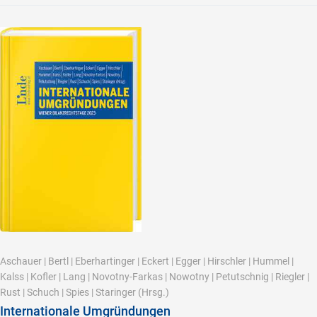
Aschauer
|
Bertl
|
Eberhartinger
|
Eckert
|
Egger
|
Hirschler
|
Hummel
|
Kalss
|
Kofler
|
Lang
|
Novotny-Farkas
|
Nowotny
|
Petutschnig
|
Riegler
|
Rust
|
Schuch
|
Spies
|
Staringer
(Hrsg.)
Internationale Umgründungen