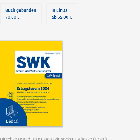
Buch gebunden
In LinDa
70,00 €
ab 52,00 €
Hirschler
|
Kanduth-Kristen
|
Zinnöcker
|
Stückler
(Hrsg.)