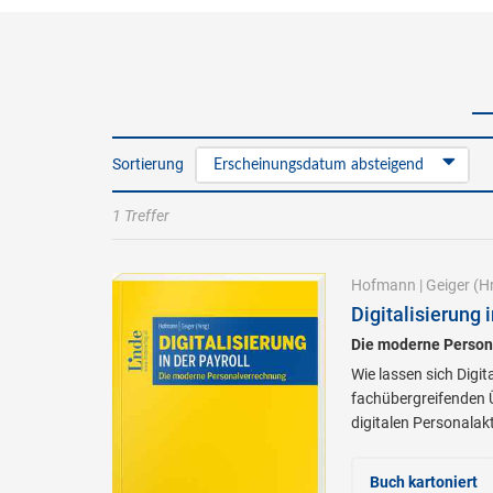
Sortierung
Erscheinungsdatum absteigend
1 Treffer
Hofmann
|
Geiger
(Hr
Digitalisierung i
Die moderne Person
Wie lassen sich Digit
fachübergreifenden Ü
digitalen Personalakt
Buch kartoniert