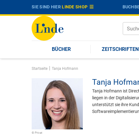
SIE SIND HIER
LINDE SHOP
BUCHBE
BÜCHER
ZEITSCHRIFTEN
|
Startseite
Tanja Hofmann
Tanja Hofma
Tanja Hofmann ist Direct
liegen in der Digitalis
unterstützt sie ihre Ku
Softwareimplementieru
© Privat