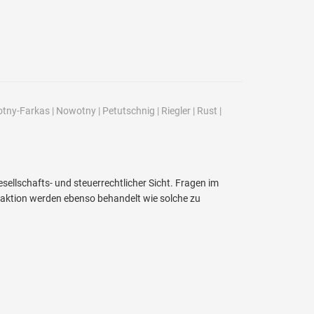
tny-Farkas
|
Nowotny
|
Petutschnig
|
Riegler
|
Rust
|
ellschafts- und steuerrechtlicher Sicht. Fragen im
aktion werden ebenso behandelt wie solche zu