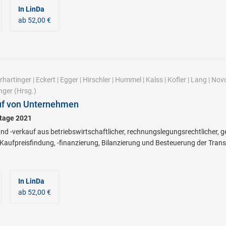
In LinDa
ab 52,00 €
rhartinger
|
Eckert
|
Egger
|
Hirschler
|
Hummel
|
Kalss
|
Kofler
|
Lang
|
Novo
nger
(Hrsg.)
uf von Unternehmen
stage 2021
 -verkauf aus betriebswirtschaftlicher, rechnungslegungsrechtlicher, ges
ufpreisfindung, -finanzierung, Bilanzierung und Besteuerung der Trans
In LinDa
ab 52,00 €