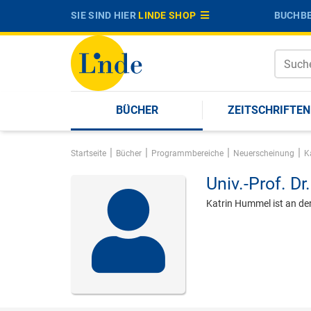
SIE SIND HIER
LINDE SHOP
BUCHBE
BÜCHER
ZEITSCHRIFTEN
|
|
|
|
Startseite
Bücher
Programmbereiche
Neuerscheinung
K
Univ.-Prof. Dr.
Katrin Hummel ist an der