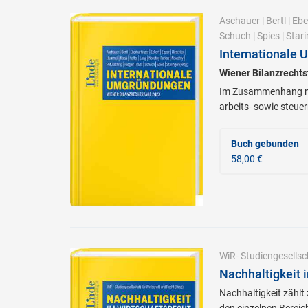
Aschauer
|
Bertl
|
Ebe
Schuch
|
Spies
|
Stari
Internationale
Wiener Bilanzrecht
Im Zusammenhang mit
arbeits- sowie steue
Buch gebunden
58,00 €
WiR- Studiengesellsc
Nachhaltigkeit 
Nachhaltigkeit zählt
den einzelnen Berei