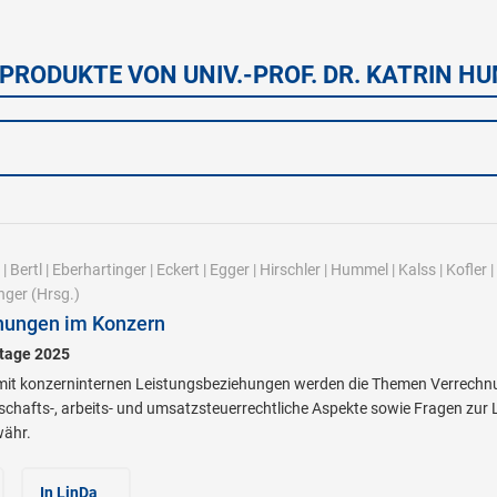
 PRODUKTE VON UNIV.-PROF. DR. KATRIN H
|
Bertl
|
Eberhartinger
|
Eckert
|
Egger
|
Hirschler
|
Hummel
|
Kalss
|
Kofler
|
nger
(Hrsg.)
hungen im Konzern
stage 2025
 konzerninternen Leistungsbeziehungen werden die Themen Verrechnu
lschafts-, arbeits- und umsatzsteuerrechtliche Aspekte sowie Fragen zu
währ.
In LinDa