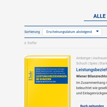
ALLE
Sortierung
Erscheinungsdatum absteigend
6 Treffer
Amberger
|
Aschauer
Schuch
|
Spies
|
Stari
Leistungsbezie
Wiener Bilanzrecht
Im Zusammenhang mit
beleuchtet wie gesel
und Einlagenrückge
Buch gebunden