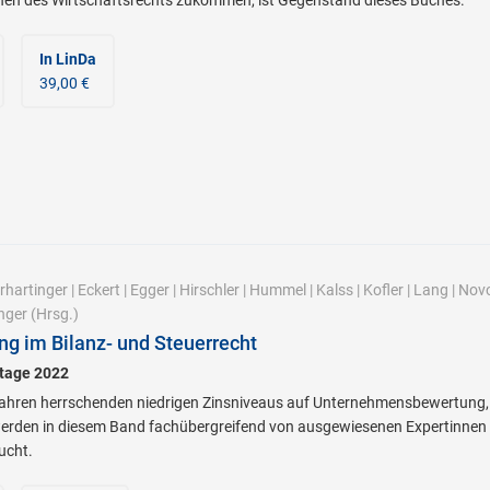
In LinDa
39,00 €
rhartinger
|
Eckert
|
Egger
|
Hirschler
|
Hummel
|
Kalss
|
Kofler
|
Lang
|
Novo
nger
(Hrsg.)
ng im Bilanz- und Steuerrecht
stage 2022
t Jahren herrschenden niedrigen Zinsniveaus auf Unternehmensbewertung
werden in diesem Band fachübergreifend von ausgewiesenen Expertinnen
ucht.