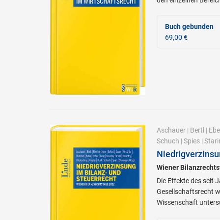
Buch gebunden
69,00 €
Aschauer
|
Bertl
|
Ebe
Schuch
|
Spies
|
Stari
Niedrigverzinsu
Wiener Bilanzrecht
Die Effekte des sei
Gesellschaftsrecht 
Wissenschaft unters