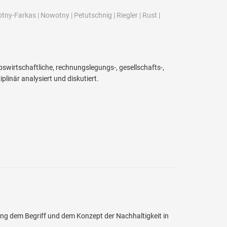
tny-Farkas
|
Nowotny
|
Petutschnig
|
Riegler
|
Rust
|
rtschaftliche, rechnungslegungs-, gesellschafts-,
linär analysiert und diskutiert.
ng dem Begriff und dem Konzept der Nachhaltigkeit in