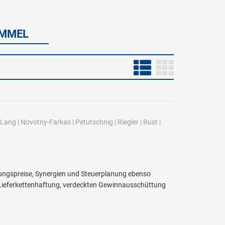
UMMEL
Lang
|
Novotny-Farkas
|
Petutschnig
|
Riegler
|
Rust
|
ngspreise, Synergien und Steuerplanung ebenso
r Lieferkettenhaftung, verdeckten Gewinnausschüttung