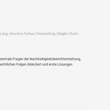
Lang
|
Novotny-Farkas
|
Petutschnig
|
Riegler
|
Rust
|
 zentrale Fragen der Nachhaltigkeitsberichterstattung,
echtlichen Folgen diskutiert und erste Lösungen