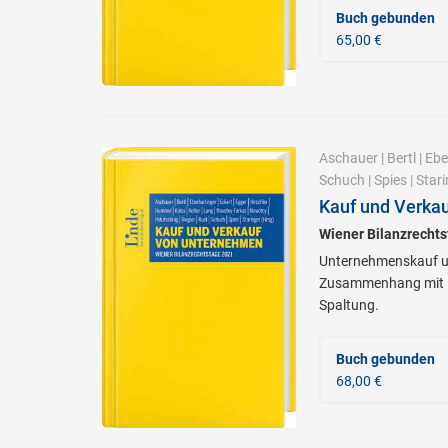
Buch gebunden
65,00 €
Aschauer
|
Bertl
|
Ebe
Schuch
|
Spies
|
Stari
Kauf und Verka
Wiener Bilanzrecht
Unternehmenskauf und
Zusammenhang mit Ka
Spaltung.
Buch gebunden
68,00 €