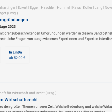
rhartinger
|
Eckert
|
Egger
|
Hirschler
|
Hummel
|
Kalss
|
Kofler
|
Lang
|
Novo
nger
(Hrsg.)
 Umgründungen
stage 2023
 grenzüberschreitenden Umgründungen werden in diesem Band betriebswi
rrechtliche Fragen von ausgewiesenen Expertinnen und Experten interdiszip
In LinDa
ab 52,00 €
haft für Wirtschaft und Recht
(Hrsg.)
im Wirtschaftsrecht
 zu den großen Themen unserer Zeit. Welche Bedeutung und welche Wirku
chen des Wirtschaftsrechts zukommen, ist Gegenstand dieses Buches.