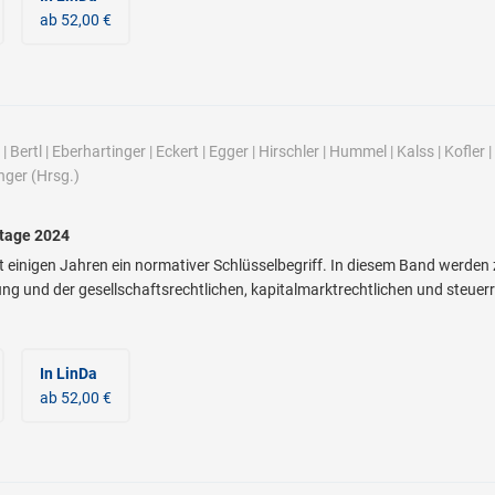
ab 52,00 €
|
Bertl
|
Eberhartinger
|
Eckert
|
Egger
|
Hirschler
|
Hummel
|
Kalss
|
Kofler
|
nger
(Hrsg.)
stage 2024
eit einigen Jahren ein normativer Schlüsselbegriff. In diesem Band werden
ng und der gesellschaftsrechtlichen, kapitalmarktrechtlichen und steuerr
In LinDa
ab 52,00 €