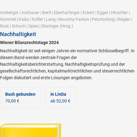
Amberger
|
Aschauer
|
Bertl
|
Eberhartinger
|
Eckert
|
Egger
|
Hirschler
|
Hummel
|
Kalss
|
Kofler
|
Lang
|
Novotny-Farkas
|
Petutschnig
|
Riegler
|
Rust
|
Schuch
|
Spies
|
Staringer
(Hrsg.)
Nachhaltigkeit
Wiener Bilanzrechtstage 2024
Nachhaltigkeit ist seit einigen Jahren ein normativer Schlüsselbegriff. In
diesem Band werden zentrale Fragen der
Nachhaltigkeitsberichterstattung, Nachhaltigkeitsprüfung und der
gesellschaftsrechtlichen, kapitalmarktrechtlichen und steuerrechtlichen
Folgen diskutiert und erste Lösungen angeboten.
Buch gebunden
In LinDa
70,00 €
ab 52,00 €