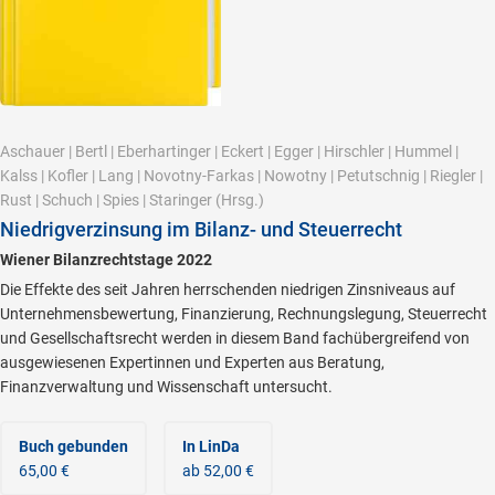
Aschauer
|
Bertl
|
Eberhartinger
|
Eckert
|
Egger
|
Hirschler
|
Hummel
|
Kalss
|
Kofler
|
Lang
|
Novotny-Farkas
|
Nowotny
|
Petutschnig
|
Riegler
|
Rust
|
Schuch
|
Spies
|
Staringer
(Hrsg.)
Niedrigverzinsung im Bilanz- und Steuerrecht
Wiener Bilanzrechtstage 2022
Die Effekte des seit Jahren herrschenden niedrigen Zinsniveaus auf
Unternehmensbewertung, Finanzierung, Rechnungslegung, Steuerrecht
und Gesellschaftsrecht werden in diesem Band fachübergreifend von
ausgewiesenen Expertinnen und Experten aus Beratung,
Finanzverwaltung und Wissenschaft untersucht.
Buch gebunden
In LinDa
65,00 €
ab 52,00 €