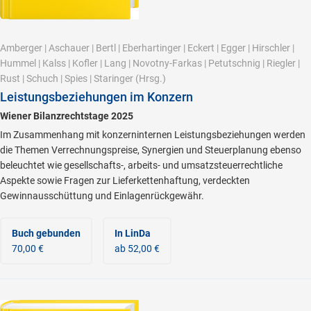
Amberger
|
Aschauer
|
Bertl
|
Eberhartinger
|
Eckert
|
Egger
|
Hirschler
|
Hummel
|
Kalss
|
Kofler
|
Lang
|
Novotny-Farkas
|
Petutschnig
|
Riegler
|
Rust
|
Schuch
|
Spies
|
Staringer
(Hrsg.)
Leistungsbeziehungen im Konzern
Wiener Bilanzrechtstage 2025
Im Zusammenhang mit konzerninternen Leistungsbeziehungen werden
die Themen Verrechnungspreise, Synergien und Steuerplanung ebenso
beleuchtet wie gesellschafts-, arbeits- und umsatzsteuerrechtliche
Aspekte sowie Fragen zur Lieferkettenhaftung, verdeckten
Gewinnausschüttung und Einlagenrückgewähr.
Buch gebunden
In LinDa
70,00 €
ab 52,00 €