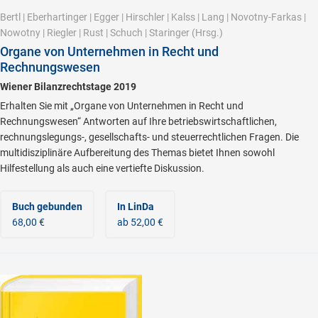
Bertl
|
Eberhartinger
|
Egger
|
Hirschler
|
Kalss
|
Lang
|
Novotny-Farkas
|
Nowotny
|
Riegler
|
Rust
|
Schuch
|
Staringer
(Hrsg.)
Organe von Unternehmen in Recht und
Rechnungswesen
Wiener Bilanzrechtstage 2019
Erhalten Sie mit „Organe von Unternehmen in Recht und
Rechnungswesen“ Antworten auf Ihre betriebswirtschaftlichen,
rechnungslegungs-, gesellschafts- und steuerrechtlichen Fragen. Die
multidisziplinäre Aufbereitung des Themas bietet Ihnen sowohl
Hilfestellung als auch eine vertiefte Diskussion.
Buch gebunden
In LinDa
68,00 €
ab 52,00 €