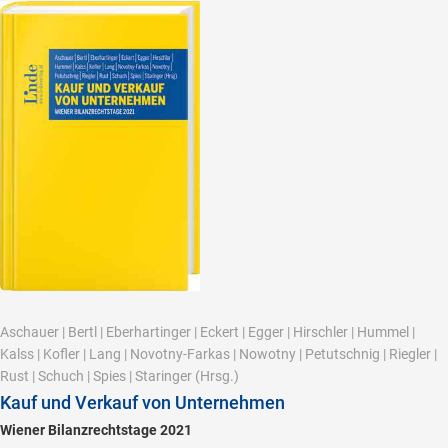
Aschauer
|
Bertl
|
Eberhartinger
|
Eckert
|
Egger
|
Hirschler
|
Hummel
|
Kalss
|
Kofler
|
Lang
|
Novotny-Farkas
|
Nowotny
|
Petutschnig
|
Riegler
|
Rust
|
Schuch
|
Spies
|
Staringer
(Hrsg.)
Kauf und Verkauf von Unternehmen
Wiener Bilanzrechtstage 2021