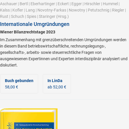
Aschauer
|
Bertl
|
Eberhartinger
|
Eckert
|
Egger
|
Hirschler
|
Hummel
|
Kalss
|
Kofler
|
Lang
|
Novotny-Farkas
|
Nowotny
|
Petutschnig
|
Riegler
|
Rust
|
Schuch
|
Spies
|
Staringer
(Hrsg.)
Internationale Umgründungen
Wiener Bilanzrechtstage 2023
Im Zusammenhang mit grenzüberschreitenden Umgründungen werden
in diesem Band betriebswirtschaftliche, rechnungslegungs-,
gesellschafts-, arbeits- sowie steuerrechtliche Fragen von
ausgewiesenen Expertinnen und Experten interdisziplinär analysiert und
diskutiert.
Buch gebunden
In LinDa
58,00 €
ab 52,00 €