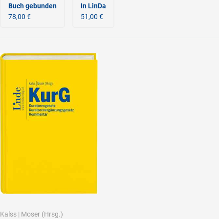
Buch gebunden
In LinDa
78,00 €
51,00 €
Kalss
|
Moser
(Hrsg.)