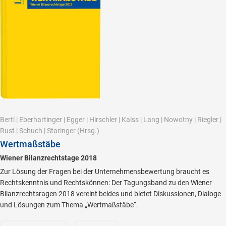
Bertl
|
Eberhartinger
|
Egger
|
Hirschler
|
Kalss
|
Lang
|
Nowotny
|
Riegler
|
Rust
|
Schuch
|
Staringer
(Hrsg.)
Wertmaßstäbe
Wiener Bilanzrechtstage 2018
Zur Lösung der Fragen bei der Unternehmensbewertung braucht es
Rechtskenntnis und Rechtskönnen: Der Tagungsband zu den Wiener
Bilanzrechtsragen 2018 vereint beides und bietet Diskussionen, Dialoge
und Lösungen zum Thema „Wertmaßstäbe“.