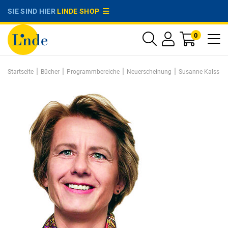
SIE SIND HIER
LINDE SHOP
0
|
|
|
|
Startseite
Bücher
Programmbereiche
Neuerscheinung
Susanne Kalss