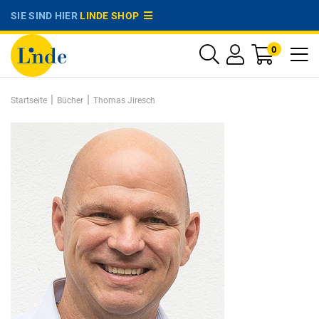
SIE SIND HIER
LINDE SHOP
0
|
|
Startseite
Bücher
Thomas Jiresch