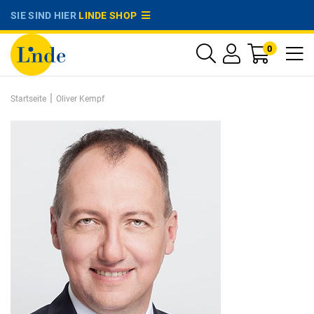
SIE SIND HIER
LINDE SHOP
0
|
Startseite
Oliver Kempf