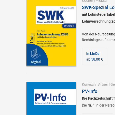
Kocher
|
Proksch
SWK-Spezial Lo
mit Lohnsteuertabe
Lohnverrechnung 20
Von der Neuregelung 
Rechtslage auf dem 
In LinDa
ab 58,00 €
Kunesch
|
Artner
|
Ge
PV-Info
Die Fachzeitschrift
Die Nr. 1 in der Per