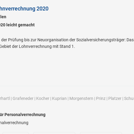
hnverrechnung 2020
llen
20 leicht gemacht
der Prüfung bis zur Neuorganisation der Sozialversicherungsträger: Da
Gebiet der Lohnverrechnung mit Stand 1.
rhartl
|
Grafeneder
|
Kocher
|
Kuprian
|
Morgenstern
|
Prinz
|
Platzer
|
Schu
 für Personalverrechnung
sonalverrechnung