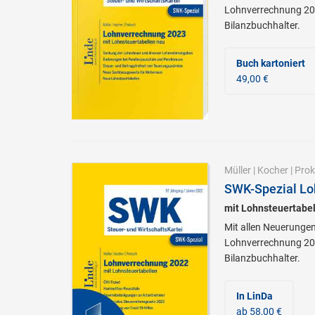
Lohnverrechnung 202
Bilanzbuchhalter.
Buch kartoniert
49,00 €
Müller
|
Kocher
|
Prok
SWK-Spezial Lo
mit Lohnsteuertabe
Mit allen Neuerungen
Lohnverrechnung 202
Bilanzbuchhalter.
In LinDa
ab 58,00 €