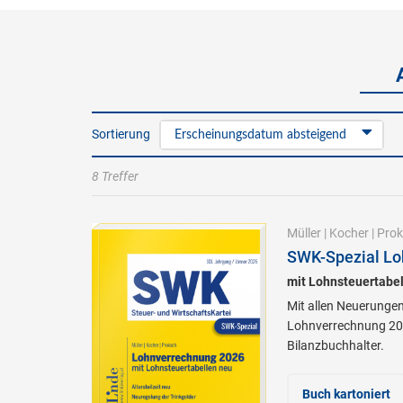
Sortierung
Erscheinungsdatum absteigend
8 Treffer
Müller
|
Kocher
|
Prok
SWK-Spezial Lo
mit Lohnsteuertabel
Mit allen Neuerungen
Lohnverrechnung 202
Bilanzbuchhalter.
Buch kartoniert