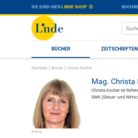
SIE SIND HIER
LINDE SHOP
BUCHBE
BÜCHER
ZEITSCHRIFTEN
|
|
Startseite
Bücher
Christa Kocher
Mag.
Christa
Christa Kocher ist Refere
SWK (Steuer- und Wirtsc
© Privat