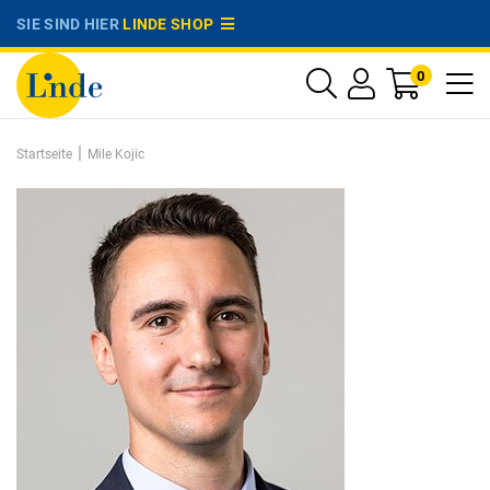
SIE SIND HIER
LINDE SHOP
0
|
Startseite
Mile Kojic