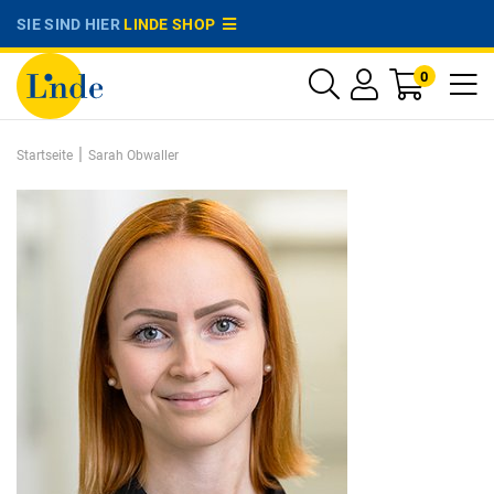
SIE SIND HIER
LINDE SHOP
0
|
Startseite
Sarah Obwaller