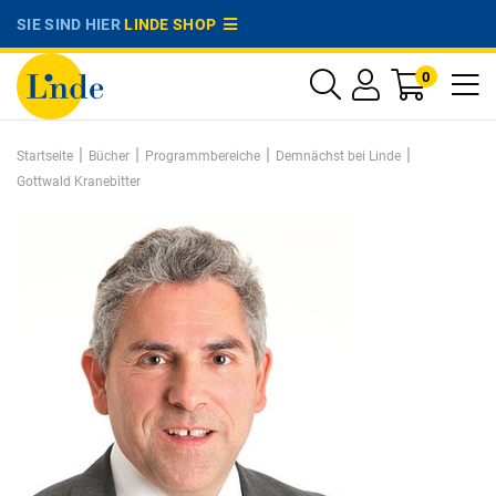
SIE SIND HIER
LINDE SHOP
0
|
|
|
|
Startseite
Bücher
Programmbereiche
Demnächst bei Linde
Gottwald Kranebitter