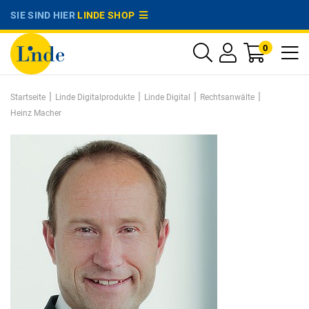
SIE SIND HIER
LINDE SHOP
0
|
|
|
|
Startseite
Linde Digitalprodukte
Linde Digital
Rechtsanwälte
Heinz Macher