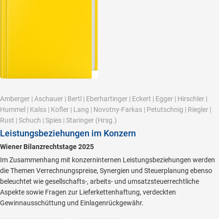
Amberger
|
Aschauer
|
Bertl
|
Eberhartinger
|
Eckert
|
Egger
|
Hirschler
|
Hummel
|
Kalss
|
Kofler
|
Lang
|
Novotny-Farkas
|
Petutschnig
|
Riegler
|
Rust
|
Schuch
|
Spies
|
Staringer
(Hrsg.)
Leistungsbeziehungen im Konzern
Wiener Bilanzrechtstage 2025
Im Zusammenhang mit konzerninternen Leistungsbeziehungen werden
die Themen Verrechnungspreise, Synergien und Steuerplanung ebenso
beleuchtet wie gesellschafts-, arbeits- und umsatzsteuerrechtliche
Aspekte sowie Fragen zur Lieferkettenhaftung, verdeckten
Gewinnausschüttung und Einlagenrückgewähr.