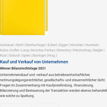
Aschauer
|
Bertl
|
Eberhartinger
|
Eckert
|
Egger
|
Hirschler
|
Hummel
|
Kalss
|
Kofler
|
Lang
|
Novotny-Farkas
|
Nowotny
|
Petutschnig
|
Riegler
|
Rust
|
Schuch
|
Spies
|
Staringer
(Hrsg.)
Kauf und Verkauf von Unternehmen
Wiener Bilanzrechtstage 2021
Unternehmenskauf und -verkauf aus betriebswirtschaftlicher,
rechnungslegungsrechtlicher, gesellschafts- und steuerrechtlicher Sicht.
Fragen im Zusammenhang mit Kaufpreisfindung, -finanzierung,
Bilanzierung und Besteuerung der Transaktion werden ebenso behandelt
wie solche zu Spaltung.