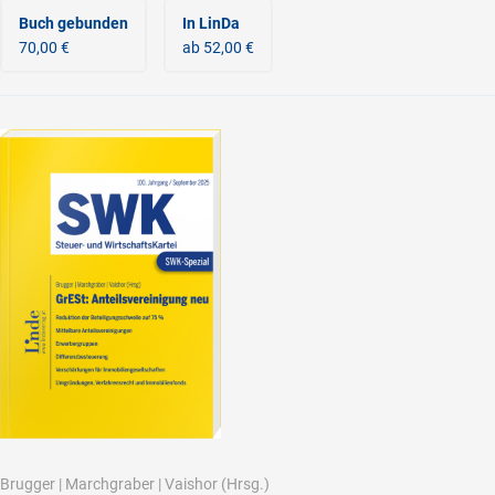
Buch gebunden
In LinDa
70,00 €
ab 52,00 €
Brugger
|
Marchgraber
|
Vaishor
(Hrsg.)