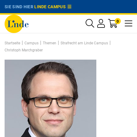
SIE SIND HIER
LINDE CAMPUS
0
|
|
|
|
Startseite
Campus
Themen
Strafrecht am Linde Campus
Christoph Marchgraber