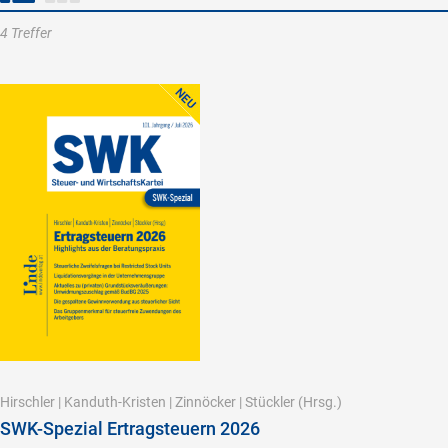
4 Treffer
Hirschler
|
Kanduth-Kristen
|
Zinnöcker
|
Stückler
(Hrsg.)
SWK-Spezial Ertragsteuern 2026