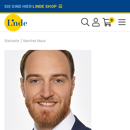
SIE SIND HIER
LINDE SHOP
0
|
Startseite
Manfred Mauk