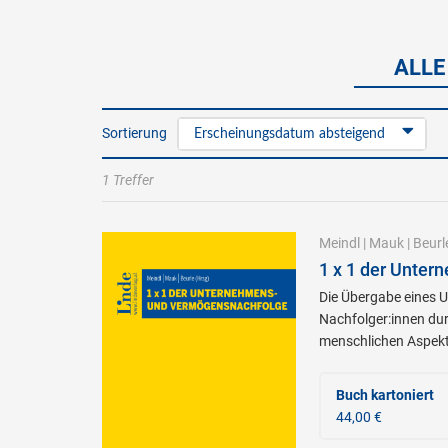
ALLE
Sortierung
Erscheinungsdatum absteigend
1 Treffer
Meindl
|
Mauk
|
Beurl
1 x 1 der Unte
Die Übergabe eines 
Nachfolger:innen dur
menschlichen Aspek
Buch kartoniert
44,00 €