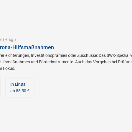
r
(Hrsg.)
orona-Hilfsmaßnahmen
rerleichterungen, Investitionsprämien oder Zuschüsse: Das SWK-Spezial v
Hilfsmaßnahmen und Förderinstrumente. Auch das Vorgehen bei Prüfung
m Fokus.
In LinDa
ab 88,50 €