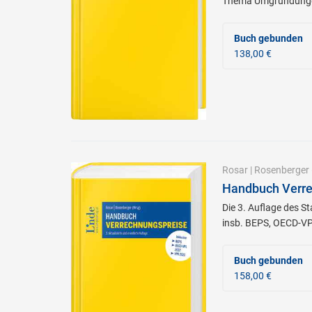
Thema Umgründung
Buch gebunden
138,00 €
Rosar
|
Rosenberger
Handbuch Verre
Die 3. Auflage des S
insb. BEPS, OECD-VPL
Buch gebunden
158,00 €