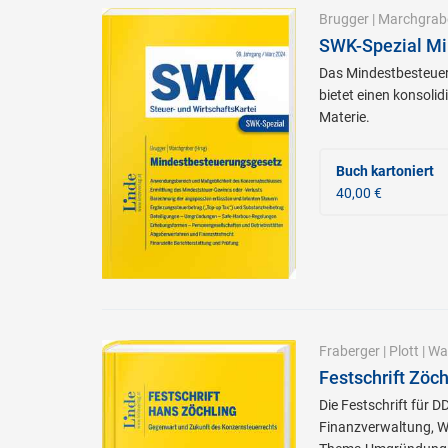
Brugger
|
Marchgrab
SWK-Spezial Mi
Das Mindestbesteueru
bietet einen konsoli
Materie.
Buch kartoniert
40,00 €
Fraberger
|
Plott
|
Wal
Festschrift Zöc
Die Festschrift für 
Finanzverwaltung, W