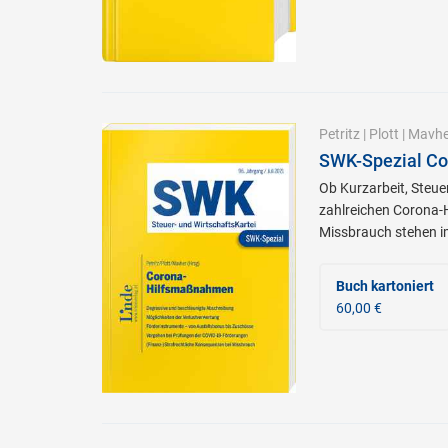
Petritz
|
Plott
|
Mavhe
SWK-Spezial C
Ob Kurzarbeit, Steue
zahlreichen Corona-
Missbrauch stehen i
Buch kartoniert
60,00 €