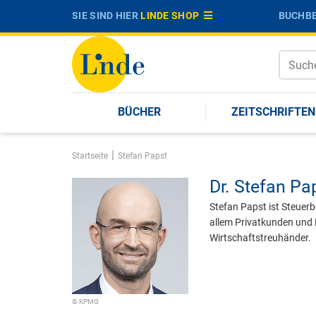
SIE SIND HIER
LINDE SHOP
BUCHBE
BÜCHER
ZEITSCHRIFTEN
|
Startseite
Stefan Papst
Dr.
Stefan Pa
Stefan Papst ist Steuer
allem Privatkunden und 
Wirtschaftstreuhänder.
© KPMG