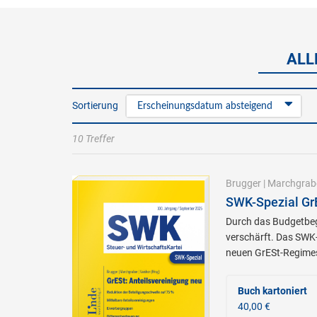
ALL
Sortierung
Erscheinungsdatum absteigend
10 Treffer
Brugger
|
Marchgrab
SWK-Spezial GrE
Durch das Budgetbeg
verschärft. Das SWK-
neuen GrESt-Regime
Buch kartoniert
40,00 €