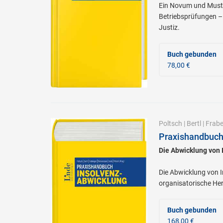
Ein Novum und Must-
Betriebsprüfungen – 
Justiz.
Buch gebunden
78,00 €
Poltsch
|
Bertl
|
Frabe
Praxishandbuch
Die Abwicklung von 
Die Abwicklung von I
organisatorische Her
Buch gebunden
168,00 €