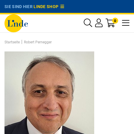
SIE SIND HIER
LINDE SHOP
0
|
Startseite
Robert Pernegger