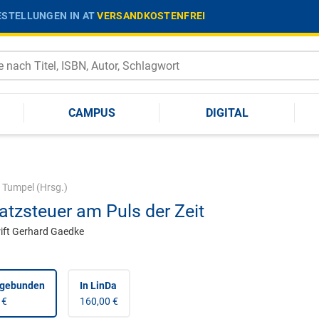
STELLUNGEN IN AT
VERSANDKOSTENFREI
CAMPUS
DIGITAL
|
Tumpel
(Hrsg.)
tzsteuer am Puls der Zeit
ift Gerhard Gaedke
 gebunden
In LinDa
 €
160,00 €