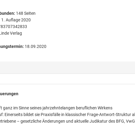
bunden
:
148
Seiten
:
1. Auflage 2020
783707342833
Linde Verlag
nungstermin:
18.09.2020
euerungen
t ganz im Sinne seines jahrzehntelangen beruflichen Wirkens
Einerseits bildet sie Praxisfälle in klassischer Frage-Antwort-Struktur a
getriebene – gesetzliche Änderungen und aktuelle Judikatur des BFG, Vw