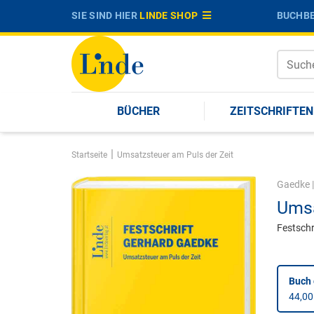
SIE SIND HIER
LINDE SHOP
BUCHBE
BÜCHER
ZEITSCHRIFTEN
|
Startseite
Umsatzsteuer am Puls der Zeit
Gaedke
Umsa
Festschr
Buch
44,00