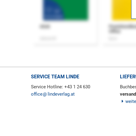
ASok
Praxishandb
Office
Zeitschrift
Buch
SERVICE TEAM LINDE
LIEFE
Service Hotline: +43 1 24 630
Buchbes
office
lindeverlag.at
versand
weit