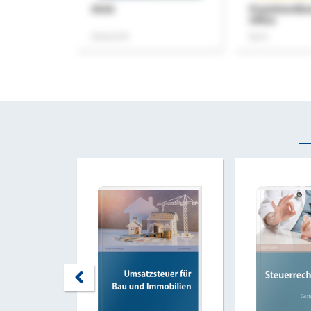
ASok
Praxishandb
Office
Zeitschrift
Buch