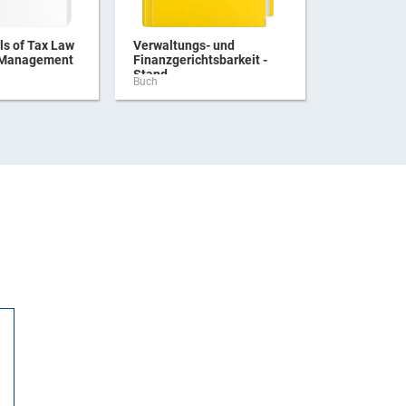
s of Tax Law
Verwaltungs- und
Praxishan
 Management
Finanzgerichtsbarkeit -
Verbrauchs
Stand ...
Buch
Buch