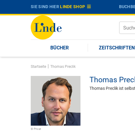
SIE SIND HIER
LINDE SHOP
BUCHBE
BÜCHER
ZEITSCHRIFTEN
|
Startseite
Thomas Preclik
Thomas Precl
Thomas Preclik ist selbs
© Privat