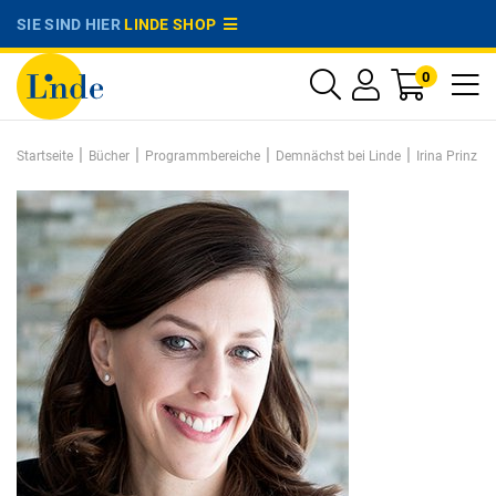
SIE SIND HIER
LINDE SHOP
0
|
|
|
|
Startseite
Bücher
Programmbereiche
Demnächst bei Linde
Irina Prinz