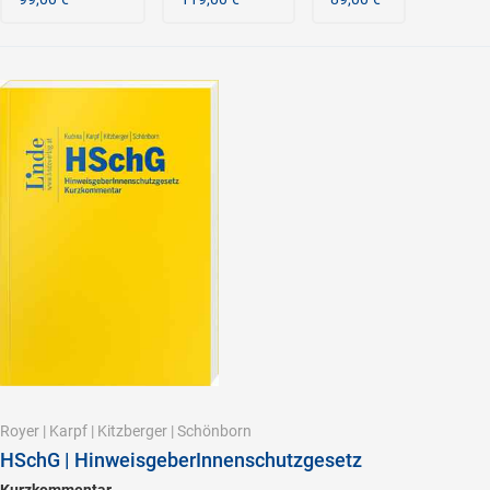
Royer
|
Karpf
|
Kitzberger
|
Schönborn
HSchG | HinweisgeberInnenschutzgesetz
Kurzkommentar