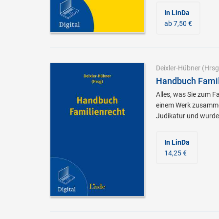
In LinDa
ab 7,50 €
Deixler-Hübner
(Hrsg
Handbuch Famil
Alles, was Sie zum F
einem Werk zusammen
Judikatur und wurde
In LinDa
14,25 €