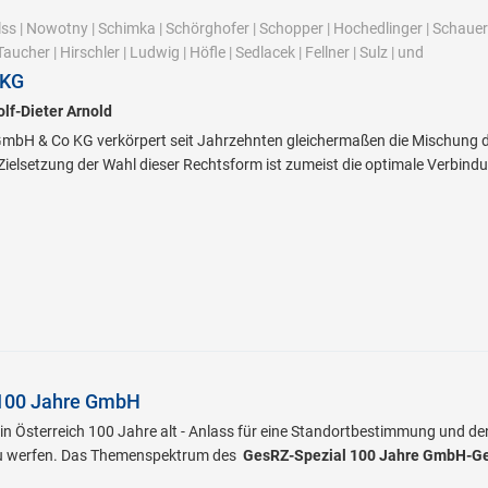
lss
|
Nowotny
|
Schimka
|
Schörghofer
|
Schopper
|
Hochedlinger
|
Schauer
Taucher
|
Hirschler
|
Ludwig
|
Höfle
|
Sedlacek
|
Fellner
|
Sulz
|
und
 KG
lf-Dieter Arnold
GmbH & Co KG verkörpert seit Jahrzehnten gleichermaßen die Mischung d
Zielsetzung der Wahl dieser Rechtsform ist zumeist die optimale Verbindun
100 Jahre GmbH
n Österreich 100 Jahre alt - Anlass für eine Standortbestimmung und den 
zu werfen. Das Themenspektrum des
GesRZ-Spezial 100 Jahre GmbH-G