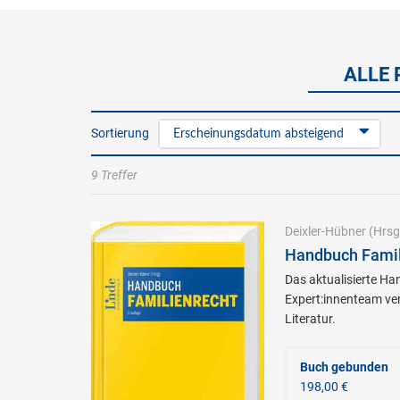
ALLE 
Sortierung
Erscheinungsdatum absteigend
9 Treffer
Deixler-Hübner
(Hrsg
Handbuch Famili
Das aktualisierte H
Expert:innenteam ver
Literatur.
Buch gebunden
198,00 €