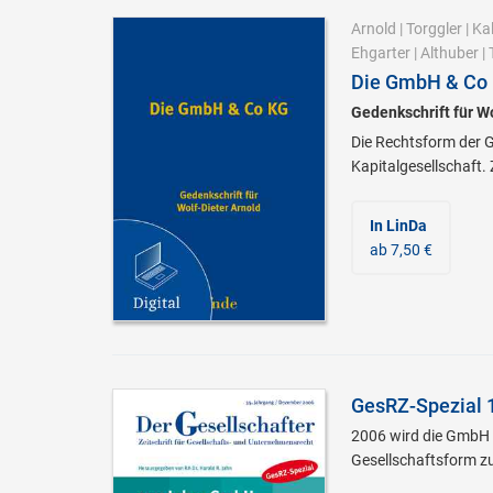
Arnold
|
Torggler
|
Ka
Ehgarter
|
Althuber
|
Die GmbH & Co
Gedenkschrift für Wo
Die Rechtsform der 
Kapitalgesellschaft. 
In LinDa
ab 7,50 €
GesRZ-Spezial 
2006 wird die GmbH i
Gesellschaftsform 