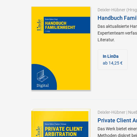
Deixler-Hübner
(Hrsg
Handbuch Famil
Das aktualisierte H
Expertenteam verfass
Literatur.
In LinDa
ab 14,25 €
Deixler-Hübner
|
Nue
Private Client 
Das Werk bietet eine
Methoden diskret bei