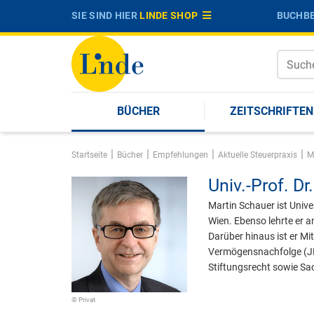
SIE SIND HIER
LINDE SHOP
BUCHBE
BÜCHER
ZEITSCHRIFTEN
|
|
|
|
Startseite
Bücher
Empfehlungen
Aktuelle Steuerpraxis
M
Univ.-Prof. Dr.
Martin Schauer ist Unive
Wien. Ebenso lehrte er a
Darüber hinaus ist er M
Vermögensnachfolge (JEV
Stiftungsrecht sowie Sa
© Privat