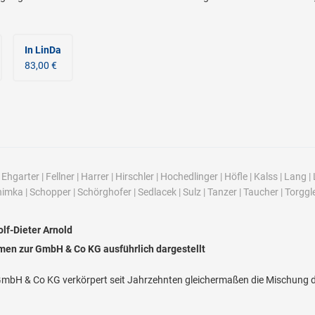
In LinDa
83,00 €
|
Ehgarter
|
Fellner
|
Harrer
|
Hirschler
|
Hochedlinger
|
Höfle
|
Kalss
|
Lang
|
himka
|
Schopper
|
Schörghofer
|
Sedlacek
|
Sulz
|
Tanzer
|
Taucher
|
Torggl
lf-Dieter Arnold
men zur GmbH & Co KG ausführlich dargestellt
GmbH & Co KG verkörpert seit Jahrzehnten gleichermaßen die Mischung d