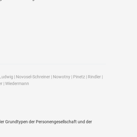
Ludwig
|
Novosel-Schreiner
|
Nowotny
|
Pinetz
|
Rindler
|
er
|
Wiedermann
er Grundtypen der Personengesellschaft und der