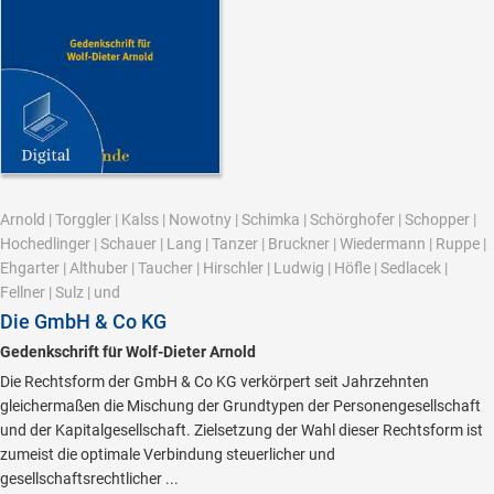
Arnold
|
Torggler
|
Kalss
|
Nowotny
|
Schimka
|
Schörghofer
|
Schopper
|
Hochedlinger
|
Schauer
|
Lang
|
Tanzer
|
Bruckner
|
Wiedermann
|
Ruppe
|
Ehgarter
|
Althuber
|
Taucher
|
Hirschler
|
Ludwig
|
Höfle
|
Sedlacek
|
Fellner
|
Sulz
|
und
Die GmbH & Co KG
Gedenkschrift für Wolf-Dieter Arnold
Die Rechtsform der GmbH & Co KG verkörpert seit Jahrzehnten
gleichermaßen die Mischung der Grundtypen der Personengesellschaft
und der Kapitalgesellschaft. Zielsetzung der Wahl dieser Rechtsform ist
zumeist die optimale Verbindung steuerlicher und
gesellschaftsrechtlicher ...