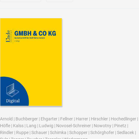
Arnold
|
Buchberger
|
Ehgarter
|
Fellner
|
Harrer
|
Hirschler
|
Hochedlinger
|
Höfle
|
Kalss
|
Lang
|
Ludwig
|
Novosel-Schreiner
|
Nowotny
|
Pinetz
|
Rindler
|
Ruppe
|
Schauer
|
Schimka
|
Schopper
|
Schörghofer
|
Sedlacek
|