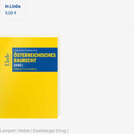
In LinDa
9,00 €
Lampert
|
Weber
|
Eisenberger
(Hrsg.)