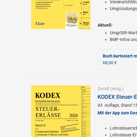
Vereinsrichtlin
Umgründungsst
Aktuell:
UmgrStR-Wart
BMF-Infos und
Buch kartoniert
m
68,00 €
Doralt
(Hrsg.)
KODEX Steuer-Er
43. Auflage, Stand 1
Mit der App zum Ge
Lohnsteuerrich
Lohnsteuer-Er