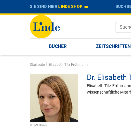
SIE SIND HIER
LINDE SHOP
BUCHBE
BÜCHER
ZEITSCHRIFTEN
|
Startseite
Elisabeth Titz-Frühmann
Dr.
Elisabeth
Elisabeth Titz-Frühmann 
wissenschaftliche Mitarb
© BMF/Hradil