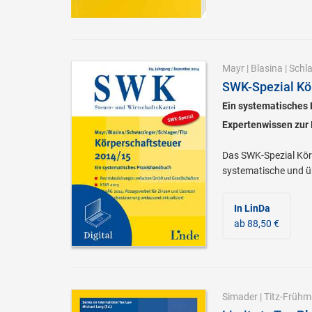
Mayr
|
Blasina
|
Schl
SWK-Spezial Kö
Ein systematisches
Expertenwissen zur K
Das SWK-Spezial Körp
systematische und ü
In LinDa
ab 88,50 €
Simader
|
Titz-Früh