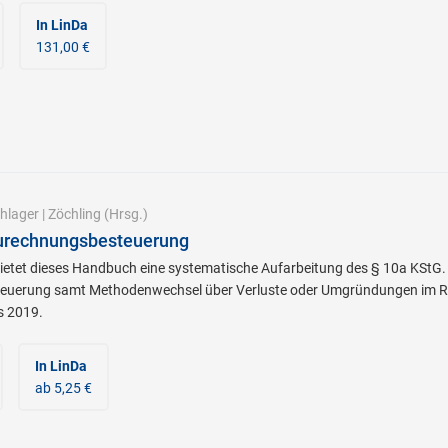
In LinDa
131,00 €
hlager
|
Zöchling
(Hrsg.)
urechnungsbesteuerung
ietet dieses Handbuch eine systematische Aufarbeitung des § 10a KStG.
euerung samt Methodenwechsel über Verluste oder Umgründungen im Re
s 2019.
In LinDa
ab 5,25 €