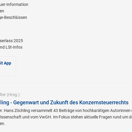
er-Information
ien
e-Beschlüssen
serlass 2025
nd LSt-Infos
it App
ter
(Hrsg.)
hling - Gegenwart und Zukunft des Konzernsteuerrechts
DDr. Hans Zöchling versammelt 43 Beiträge von hochkarätigen Autorinnen
issenschaft und vom VwGH. Im Fokus stehen aktuelle Fragen rund um d
en.