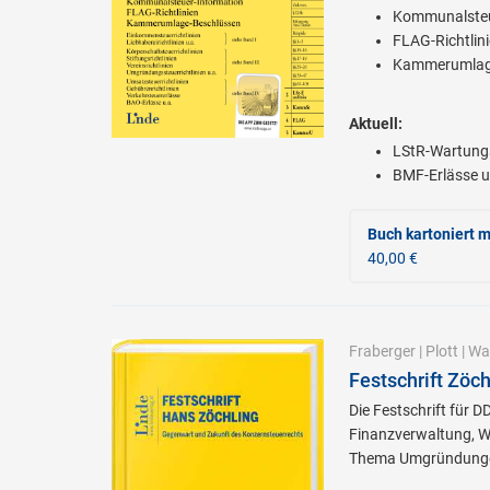
Kommunalsteu
FLAG-Richtlin
Kammerumlag
Aktuell:
LStR-Wartung
BMF-Erlässe u
Buch kartoniert
m
40,00 €
Fraberger
|
Plott
|
Wal
Festschrift Zöc
Die Festschrift für 
Finanzverwaltung, W
Thema Umgründung