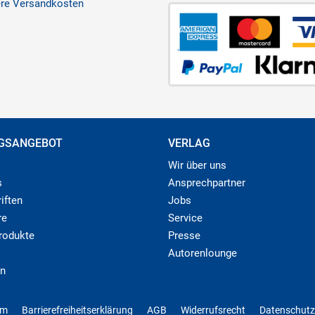
ere Versandkosten
GSANGEBOT
VERLAG
Wir über uns
s
Ansprechpartner
iften
Jobs
re
Service
produkte
Presse
Autorenlounge
n
um
Barrierefreiheitserklärung
AGB
Widerrufsrecht
Datenschutz