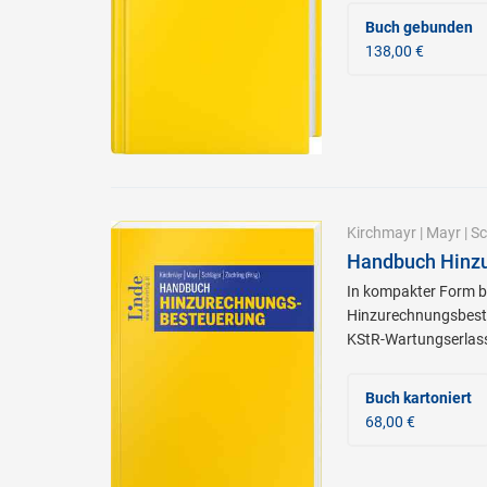
Buch gebunden
138,00 €
Kirchmayr
|
Mayr
|
Sc
Handbuch Hinz
In kompakter Form b
Hinzurechnungsbest
KStR-Wartungserlas
Buch kartoniert
68,00 €