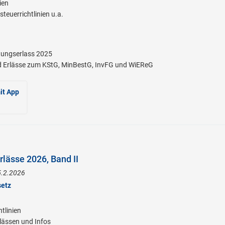
ien
euerrichtlinien u.a.
ungserlass 2025
 Erlässe zum KStG, MinBestG, InvFG und WiEReG
it App
lässe 2026, Band II
5.2.2026
setz
tlinien
lässen und Infos