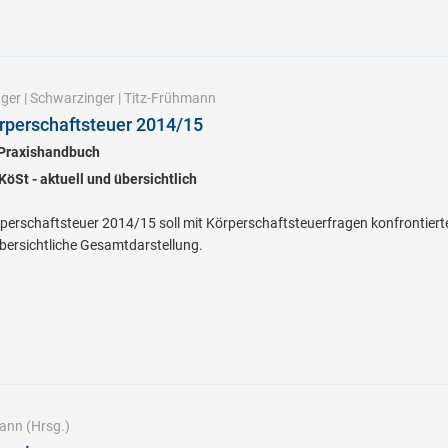
ager
|
Schwarzinger
|
Titz-Frühmann
rperschaftsteuer 2014/15
 Praxishandbuch
öSt - aktuell und übersichtlich
erschaftsteuer 2014/15 soll mit Körperschaftsteuerfragen konfrontierten 
bersichtliche Gesamtdarstellung.
mann
(Hrsg.)