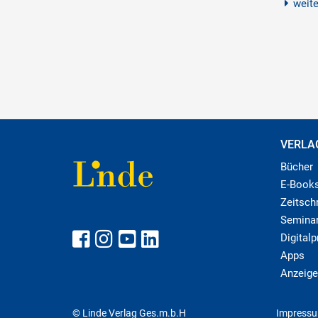
weit
VERLA
Bücher
E-Book
Zeitschr
Semina
Digital
Apps
Anzeige
© Linde Verlag Ges.m.b.H
Impress