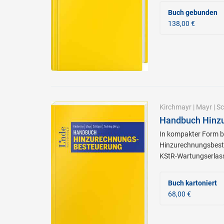
Buch gebunden
138,00 €
Kirchmayr
|
Mayr
|
Sc
Handbuch Hinz
In kompakter Form b
Hinzurechnungsbest
KStR-Wartungserlas
Buch kartoniert
68,00 €