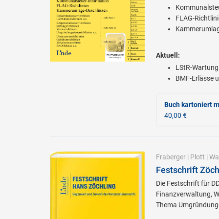
Kommunalsteu
FLAG-Richtlin
Kammerumlag
Aktuell:
LStR-Wartung
BMF-Erlässe u
Buch kartoniert
m
40,00 €
Fraberger
|
Plott
|
Wal
Festschrift Zöc
Die Festschrift für 
Finanzverwaltung, W
Thema Umgründung