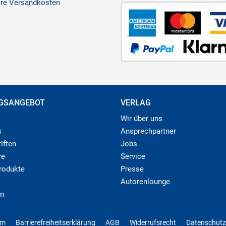
ere Versandkosten
GSANGEBOT
VERLAG
Wir über uns
s
Ansprechpartner
iften
Jobs
re
Service
produkte
Presse
Autorenlounge
n
um
Barrierefreiheitserklärung
AGB
Widerrufsrecht
Datenschutz