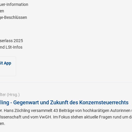
er-Information
ien
e-Beschlüssen
serlass 2025
nd LSt-Infos
it App
ter
(Hrsg.)
hling - Gegenwart und Zukunft des Konzernsteuerrechts
DDr. Hans Zöchling versammelt 43 Beiträge von hochkarätigen Autorinnen
issenschaft und vom VwGH. Im Fokus stehen aktuelle Fragen rund um d
en.