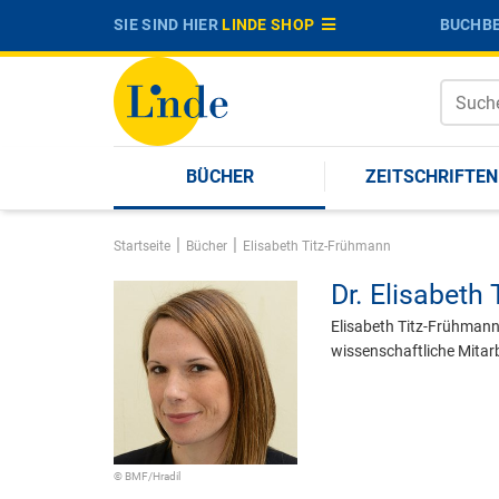
SIE SIND HIER
LINDE SHOP
BUCHBE
BÜCHER
ZEITSCHRIFTEN
|
|
Startseite
Bücher
Elisabeth Titz-Frühmann
Dr.
Elisabeth
Elisabeth Titz-Frühmann 
wissenschaftliche Mitarb
© BMF/Hradil