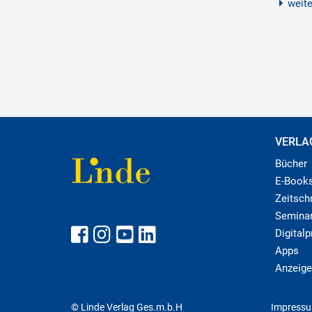
weit
VERLA
Bücher
E-Book
Zeitschr
Semina
Digital
Apps
Anzeige
© Linde Verlag Ges.m.b.H
Impress