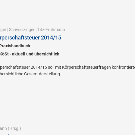
ager
|
Schwarzinger
|
Titz-Frühmann
rperschaftsteuer 2014/15
 Praxishandbuch
öSt - aktuell und übersichtlich
erschaftsteuer 2014/15 soll mit Körperschaftsteuerfragen konfrontierten 
bersichtliche Gesamtdarstellung.
mann
(Hrsg.)