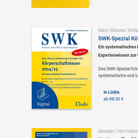
Mayr
|
Blasina
|
Schl
SWK-Spezial Kö
Ein systematisches
Expertenwissen zur K
Das SWK-Spezial Körp
systematische und ü
In LinDa
ab 88,50 €
Simader
|
Titz-Früh