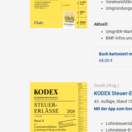
Vereinsrichtlin
Umgründungsst
Aktuell:
UmgrStR-Wart
BMF-Infos und
Buch kartoniert
m
68,00 €
Doralt
(Hrsg.)
KODEX Steuer-Er
43. Auflage, Stand 1
Mit der App zum Ge
Lohnsteuerrich
Lohnsteuer-Er