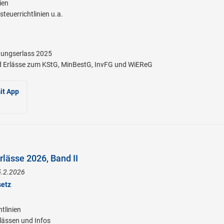
ien
euerrichtlinien u.a.
ungserlass 2025
 Erlässe zum KStG, MinBestG, InvFG und WiEReG
it App
lässe 2026, Band II
5.2.2026
setz
tlinien
lässen und Infos