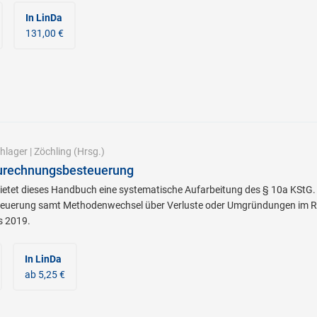
In LinDa
131,00 €
hlager
|
Zöchling
(Hrsg.)
urechnungsbesteuerung
ietet dieses Handbuch eine systematische Aufarbeitung des § 10a KStG.
euerung samt Methodenwechsel über Verluste oder Umgründungen im Re
s 2019.
In LinDa
ab 5,25 €