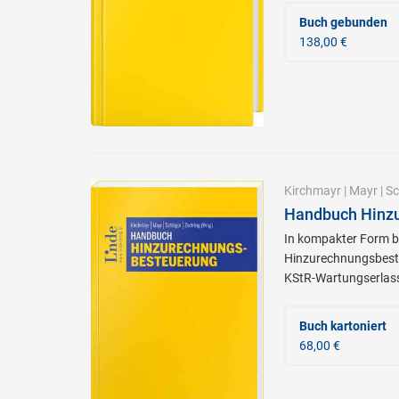
Buch gebunden
138,00 €
Kirchmayr
|
Mayr
|
Sc
Handbuch Hinz
In kompakter Form b
Hinzurechnungsbest
KStR-Wartungserlas
Buch kartoniert
68,00 €