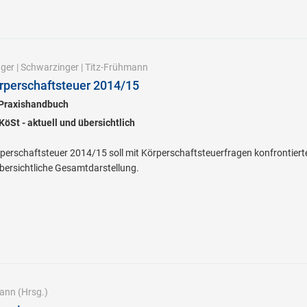
ager
|
Schwarzinger
|
Titz-Frühmann
rperschaftsteuer 2014/15
 Praxishandbuch
öSt - aktuell und übersichtlich
erschaftsteuer 2014/15 soll mit Körperschaftsteuerfragen konfrontierten 
bersichtliche Gesamtdarstellung.
mann
(Hrsg.)