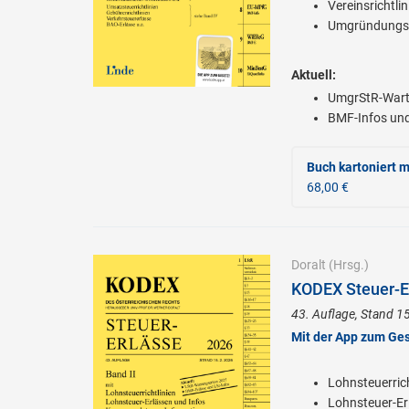
Vereinsrichtlin
Umgründungsst
Aktuell:
UmgrStR-Wart
BMF-Infos und
Buch kartoniert
m
68,00 €
Doralt
(Hrsg.)
KODEX Steuer-Er
43. Auflage, Stand 1
Mit der App zum Ge
Lohnsteuerrich
Lohnsteuer-Er