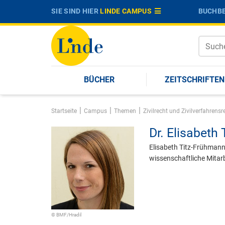
SIE SIND HIER
LINDE CAMPUS
BUCHBE
BÜCHER
ZEITSCHRIFTEN
|
|
|
Startseite
Campus
Themen
Zivilrecht und Zivilverfahren
Dr.
Elisabeth
Elisabeth Titz-Frühmann 
wissenschaftliche Mitarb
© BMF/Hradil