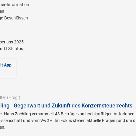
er-Information
ien
e-Beschlüssen
serlass 2025
nd LSt-Infos
it App
ter
(Hrsg.)
hling - Gegenwart und Zukunft des Konzernsteuerrechts
DDr. Hans Zöchling versammelt 43 Beiträge von hochkarätigen Autorinnen
issenschaft und vom VwGH. Im Fokus stehen aktuelle Fragen rund um d
en.