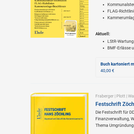
Kommunalsteu
FLAG-Richtlin
Kammerumlag
Aktuell:
LStR-Wartung
BMF-Erlässe u
Buch kartoniert
m
40,00 €
Fraberger
|
Plott
|
Wal
Festschrift Zöc
Die Festschrift für 
Finanzverwaltung, W
Thema Umgründung