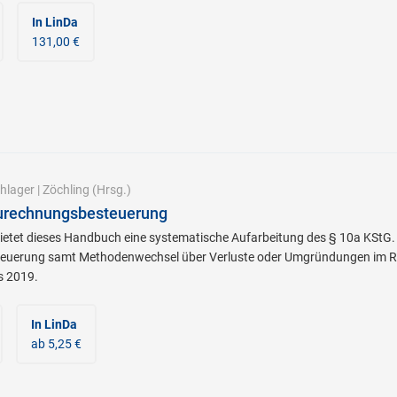
In LinDa
131,00 €
hlager
|
Zöchling
(Hrsg.)
urechnungsbesteuerung
ietet dieses Handbuch eine systematische Aufarbeitung des § 10a KStG.
euerung samt Methodenwechsel über Verluste oder Umgründungen im Re
s 2019.
In LinDa
ab 5,25 €