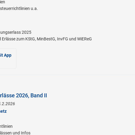
ien
euerrichtlinien u.a.
ungserlass 2025
 Erlässe zum KStG, MinBestG, InvFG und WiEReG
it App
lässe 2026, Band II
5.2.2026
setz
tlinien
lässen und Infos