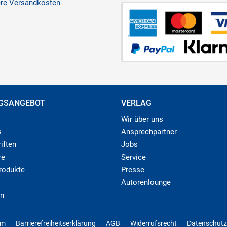
ere Versandkosten
GSANGEBOT
VERLAG
Wir über uns
s
Ansprechpartner
iften
Jobs
re
Service
produkte
Presse
Autorenlounge
n
um
Barrierefreiheitserklärung
AGB
Widerrufsrecht
Datenschutz