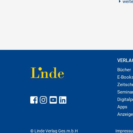
weit
VERLA
Bücher
E-Book
Zeitschr
Semina
Digital
Apps
Anzeige
© Linde Verlag Ges.m.b.H
Impress