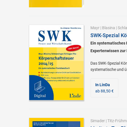
Mayr
|
Blasina
|
Schl
SWK-Spezial Kö
Ein systematisches
Expertenwissen zur K
Das SWK-Spezial Körp
systematische und ü
In LinDa
ab 88,50 €
Simader
|
Titz-Früh