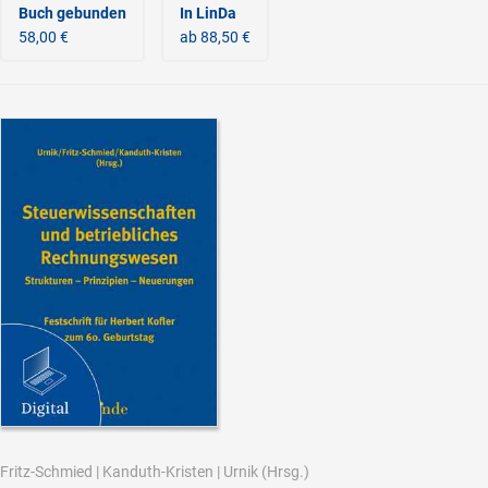
Buch gebunden
In LinDa
58,00 €
ab 88,50 €
Fritz-Schmied
|
Kanduth-Kristen
|
Urnik
(Hrsg.)