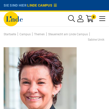
SIE SIND HIER
LINDE CAMPUS
0
|
|
|
|
Startseite
Campus
Themen
Steuerrecht am Linde Campus
Sabine Urnik