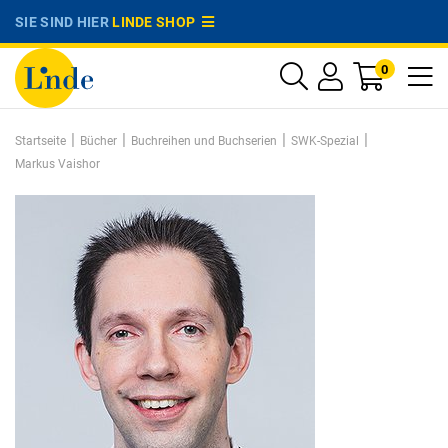
SIE SIND HIER
LINDE SHOP
0
|
|
|
|
Startseite
Bücher
Buchreihen und Buchserien
SWK-Spezial
Markus Vaishor