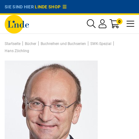
SIE SIND HIER
LINDE SHOP
0
|
|
|
|
Startseite
Bücher
Buchreihen und Buchserien
SWK-Spezial
Hans Zöchling