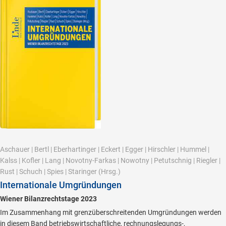
Aschauer
|
Bertl
|
Eberhartinger
|
Eckert
|
Egger
|
Hirschler
|
Hummel
|
Kalss
|
Kofler
|
Lang
|
Novotny-Farkas
|
Nowotny
|
Petutschnig
|
Riegler
|
Rust
|
Schuch
|
Spies
|
Staringer
(Hrsg.)
Internationale Umgründungen
Wiener Bilanzrechtstage 2023
Im Zusammenhang mit grenzüberschreitenden Umgründungen werden
in diesem Band betriebswirtschaftliche, rechnungslegungs-,