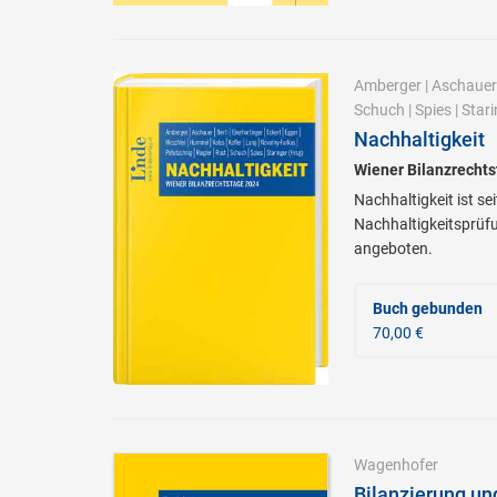
Amberger
|
Aschauer
Schuch
|
Spies
|
Stari
Nachhaltigkeit
Wiener Bilanzrecht
Nachhaltigkeit ist s
Nachhaltigkeitsprüfu
angeboten.
Buch gebunden
70,00 €
Wagenhofer
Bilanzierung un