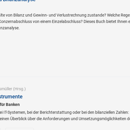
lte von Bilanz und Gewinn- und Verlustrechnung zustande? Welche Rege
Konzernabschluss von einem Einzelabschluss? Dieses Buch bietet Ihnen ei
anzanalyse.
smüller
(Hrsg.)
strumente
für Banken
 IT-Systemen, bei der Berichterstattung oder bei den bilanziellen Zahlen:
h einen Überblick über die Anforderungen und Umsetzungsmöglichkeiten 