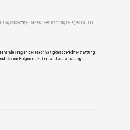
Lang
|
Novotny-Farkas
|
Petutschnig
|
Riegler
|
Rust
|
 zentrale Fragen der Nachhaltigkeitsberichterstattung,
echtlichen Folgen diskutiert und erste Lösungen