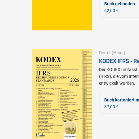
Buch gebunden
62,00 €
Doralt
(Hrsg.)
KODEX IFRS - R
Der KODEX umfasst al
(IFRS), die vom Int
entwickelt wurden.
Buch kartoniert
m
37,00 €