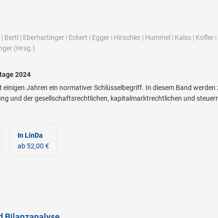
|
Bertl
|
Eberhartinger
|
Eckert
|
Egger
|
Hirschler
|
Hummel
|
Kalss
|
Kofler
|
nger
(Hrsg.)
stage 2024
eit einigen Jahren ein normativer Schlüsselbegriff. In diesem Band werden
ng und der gesellschaftsrechtlichen, kapitalmarktrechtlichen und steuerr
In LinDa
ab 52,00 €
d Bilanzanalyse