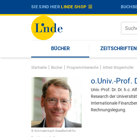
SIE SIND HIER
LINDE SHOP
BUCHBE
BÜCHER
ZEITSCHRIFTEN
|
|
|
Startseite
Bücher
Programmbereiche
Alfred Wagenhofer
o.Univ.-Prof. D
Univ.-Prof. Dr. Dr. h.c.
Research der Universitä
Internationale Finanzber
Rechnungslegung.
© Schmalenbach-Gesellschaft für