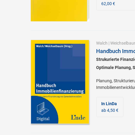
62,00 €
Walch
|
Weichselba
Handbuch Immob
Strukurierte Finan
Optimale Planung, S
Planung, Strukturier
Immobilienentwicklun
In LinDa
ab 4,50 €