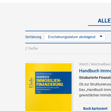
ALLE
Sortierung
Erscheinungsdatum absteigend
2 Treffer
Walch
|
Weichselba
Handbuch Immob
Strukurierte Finan
Ob zur Strukturierun
Das „Handbuch Immobi
gewerblichen Immobi
Buch kartoniert