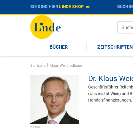
SIE SIND HIER
LINDE SHOP
BUCHBE
BÜCHER
ZEITSCHRIFTEN
|
Startseite
Klaus Weichselbaum
Dr.
Klaus Wei
Geschäftsführer Reiten
(Universität Wien) und
Handelsfinanzierungen,
© Privat