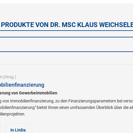
 PRODUKTE VON DR. MSC KLAUS WEICHSE
um
(Hrsg.)
ilienfinanzierung
zierung von Gewerbeimmobilien
g von Immobilienfinanzierung, zu den Finanzierungsparametern bei vers
lienfinanzierung" bietet Ihnen einen umfassenden Überblick über die akt
lienprojekten.
In LinDa