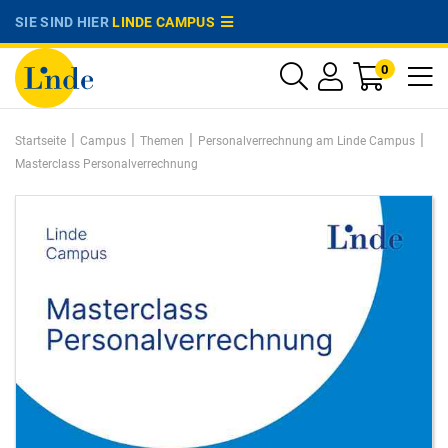
SIE SIND HIER
LINDE CAMPUS
0
|
|
|
|
Startseite
Campus
Themen
Personalverrechnung am Linde Campus
Masterclass Personalverrechnung